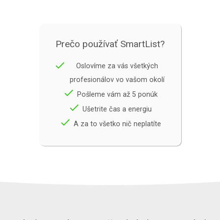
Prečo používať SmartList?
done
Oslovíme za vás všetkých
profesionálov vo vašom okolí
done
Pošleme vám až 5 ponúk
done
Ušetrite čas a energiu
done
A za to všetko nič neplatíte