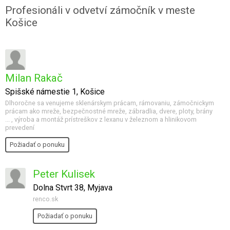
Profesionáli v odvetví zámočník v meste
Košice
Milan Rakač
Spišské námestie 1, Košice
Dlhoročne sa venujeme sklenárskym prácam, rámovaniu, zámočnickym
prácam ako mreže, bezpečnostné mreže, zábradlia, dvere, ploty, brány
... , výroba a montáž prístreškov z lexanu v železnom a hlinikovom
prevedení
Požiadať o ponuku
Peter Kulisek
Dolna Stvrt 38, Myjava
renco.sk
Požiadať o ponuku