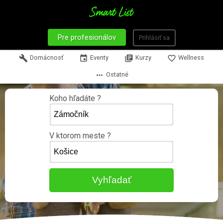
Pre profesionálov
Prihlásiť sa
build
Domácnosť
event
Eventy
library_books
Kurzy
favorite_border
Wellness
more_horiz
Ostatné
Koho hľadáte ?
V ktorom meste ?