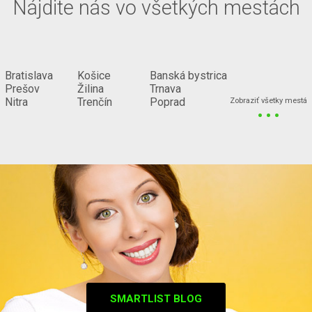
Nájdite nás vo všetkých mestách
Bratislava
Košice
Banská bystrica
Prešov
Žilina
Trnava
...
Nitra
Trenčín
Poprad
Zobraziť všetky mestá
SMARTLIST BLOG