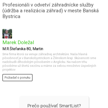
Profesionáli v odvetví záhradnícke služby
(údržba a realizácia záhrad) v meste Banská
Bystrica
Marek Doležal
M.R.Štefanika 80, Martin
Sme firma ktorá sa venuje záhradnej architektúre. Naša hlavná
pôsobnosť je v Banskobystrickom a Žilinskom kraji. Skúsenosti sme
nadobudli dlhodobým pôsobením v Anglicku. Na našom trhu
pôsobíme už štvrtú sezónu a máme za sebou množstvo úspešných
projektov
Požiadať o ponuku
Prečo používať SmartList?