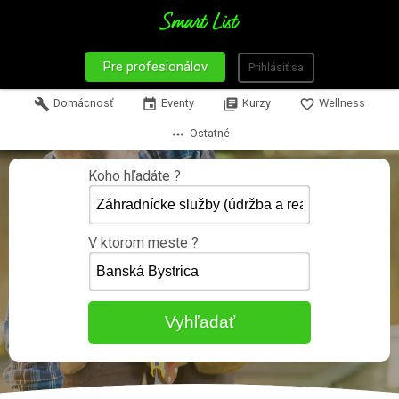
Pre profesionálov
Prihlásiť sa
build
Domácnosť
event
Eventy
library_books
Kurzy
favorite_border
Wellness
more_horiz
Ostatné
Koho hľadáte ?
V ktorom meste ?