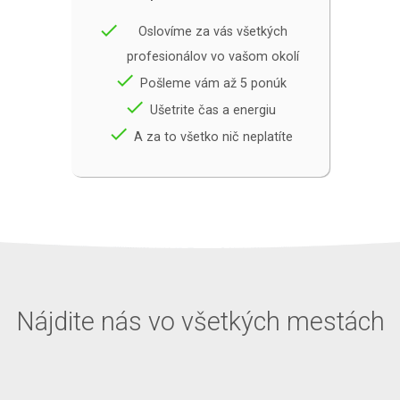
done
Oslovíme za vás všetkých
profesionálov vo vašom okolí
done
Pošleme vám až 5 ponúk
done
Ušetrite čas a energiu
done
A za to všetko nič neplatíte
Nájdite nás vo všetkých mestách