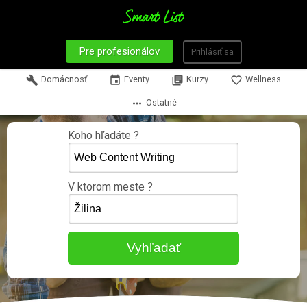
Pre profesionálov
Prihlásiť sa
build
Domácnosť
event
Eventy
library_books
Kurzy
favorite_border
Wellness
more_horiz
Ostatné
Koho hľadáte ?
V ktorom meste ?