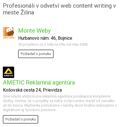
Profesionáli v odvetví web content writing v
meste Žilina
Monte Weby
Hurbanovo nám. 46, Bojnice
50 projektov za 2 roky na trhu od roku 2006
Požiadať o ponuku
AMETIC Reklamná agentúra
Košovská cesta 24, Prievidza
Sme mladá ambiciózna reklamná agentúra ponúkajúca komplexné
služby. Veríme, že o projekty sa treba zodpovedne starať od začiatku
až do konca. Myšlienky pretvárame v návrhy, ktoré finálne realizujeme v
digitálnom aj fyzickom priestore.
Požiadať o ponuku