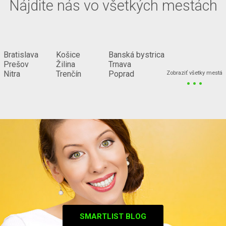
Nájdite nás vo všetkých mestách
Bratislava
Košice
Banská bystrica
Prešov
Žilina
Trnava
...
Nitra
Trenčín
Poprad
Zobraziť všetky mestá
SMARTLIST BLOG