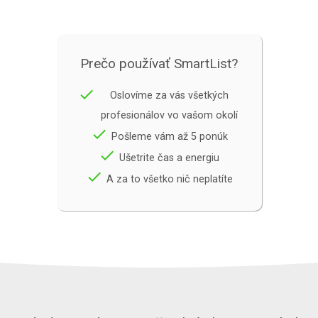
Prečo používať SmartList?
done
Oslovíme za vás všetkých
profesionálov vo vašom okolí
done
Pošleme vám až 5 ponúk
done
Ušetrite čas a energiu
done
A za to všetko nič neplatíte