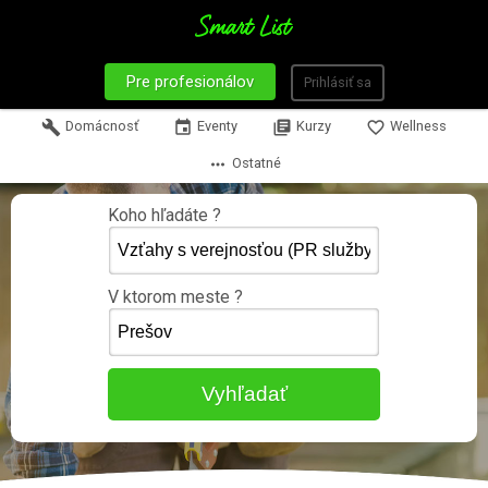
Pre profesionálov
Prihlásiť sa
build
Domácnosť
event
Eventy
library_books
Kurzy
favorite_border
Wellness
more_horiz
Ostatné
Koho hľadáte ?
V ktorom meste ?