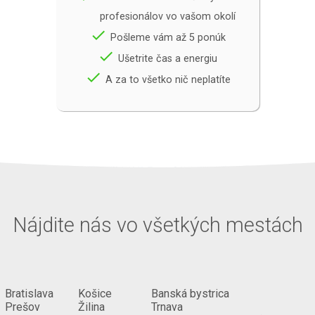
profesionálov vo vašom okolí
done
Pošleme vám až 5 ponúk
done
Ušetrite čas a energiu
done
A za to všetko nič neplatíte
Nájdite nás vo všetkých mestách
Bratislava
Košice
Banská bystrica
Prešov
Žilina
Trnava