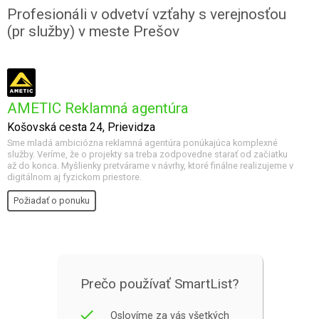
Profesionáli v odvetví vzťahy s verejnosťou
(pr služby) v meste Prešov
AMETIC Reklamná agentúra
Košovská cesta 24, Prievidza
Sme mladá ambiciózna reklamná agentúra ponúkajúca komplexné
služby. Veríme, že o projekty sa treba zodpovedne starať od začiatku
až do konca. Myšlienky pretvárame v návrhy, ktoré finálne realizujeme v
digitálnom aj fyzickom priestore.
Požiadať o ponuku
Prečo používať SmartList?
done
Oslovíme za vás všetkých