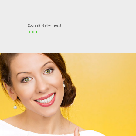
...
Zobraziť všetky mestá
.