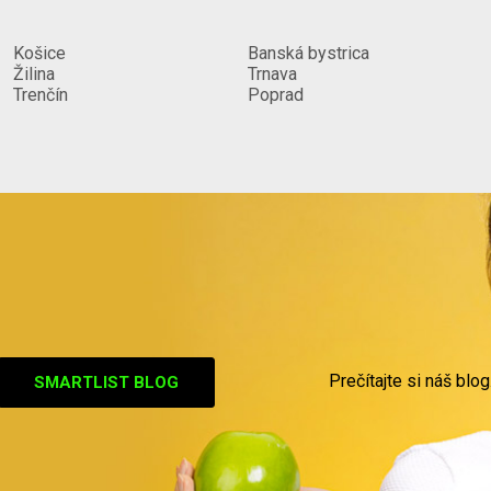
Košice
Banská bystrica
Žilina
Trnava
Trenčín
Poprad
Prečítajte si náš blog
SMARTLIST BLOG