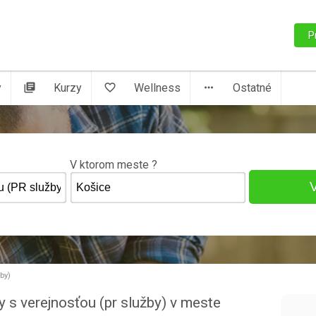
P
y
library_books
Kurzy
favorite_border
Wellness
more_horiz
Ostatné
V ktorom meste ?
by)
y s verejnosťou (pr služby) v meste