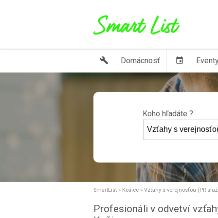
build
Domácnosť
event
Event
Koho hľadáte ?
SmartList
»
Košice
»
Vzťahy s verejnosťou (PR služ
Profesionáli v odvetví vzťah