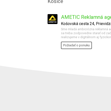
Košice
AMETIC Reklamná age
Košovská cesta 24, Prievidz
Sme mladá ambiciózna reklamná age
sa treba zodpovedne starať od zači
realizujeme v digitálnom aj fyzicko
Požiadať o ponuku