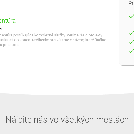
Pr
don
ntúra
a
don
ntúra ponúkajúca komplexné služby. Veríme, že o projekty
atku až do konca. Myšlienky pretvárame v návrhy, ktoré finálne
don
m priestore.
don
Nájdite nás vo všetkých mestách