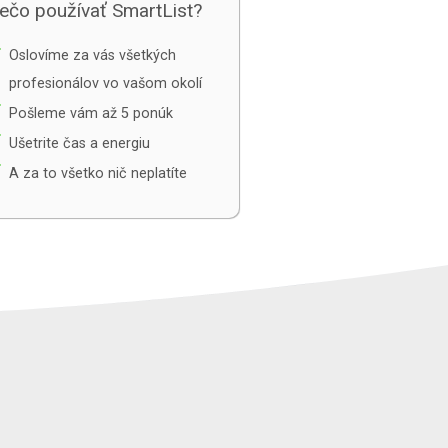
ečo používať SmartList?
e
Oslovíme za vás všetkých
profesionálov vo vašom okolí
e
Pošleme vám až 5 ponúk
e
Ušetrite čas a energiu
e
A za to všetko nič neplatíte