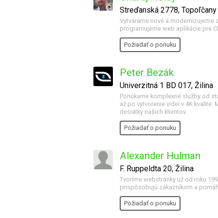
Streďanská 2778, Topoľčany
Vytvárame nové a modernizujeme z
programujeme web aplikácie pre 
Požiadať o ponuku
Peter Bezák
Univerzitná 1 BD 017, Žilina
Ponúkame komplexné služby od stat
až po vytvorenie videí v 4K kvalite
desiatky našich klientov.
Požiadať o ponuku
Alexander Hulman
F. Ruppeldta 20, Žilina
Tvoríme webstránky už od roku 1996
prispôsobujú zákazníkom a pomáhaj
Požiadať o ponuku