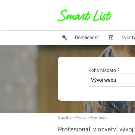
build
Domácnosť
event
Event
Koho hľadáte ?
SmartList
»
Poprad
»
Vývoj webu
Profesionáli v odvetví vývo