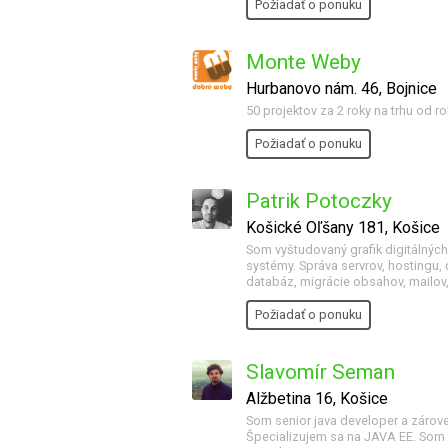
Požiadať o ponuku
Monte Weby
Hurbanovo nám. 46, Bojnice
50 projektov za 2 roky na trhu od r
Požiadať o ponuku
Patrik Potoczky
Košické Oľšany 181, Košice
Som vyštudovaný grafik digitálnýc
systémy. Správa servrov, hostingu, 
databáz, migrácie obsahov, mailov
Požiadať o ponuku
Slavomír Seman
Alžbetina 16, Košice
Som senior java developer a zárove
Špecializujem sa na JAVA EE. Som s