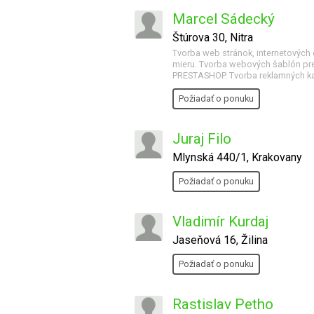
Marcel Sádecký
Štúrova 30, Nitra
Tvorba web stránok, internetových o
mieru. Tvorba webových šablón
PRESTASHOP. Tvorba reklamných kam
Požiadať o ponuku
Juraj Filo
Mlynská 440/1, Krakovany
Požiadať o ponuku
Vladimír Kurdaj
Jaseňová 16, Žilina
Požiadať o ponuku
Rastislav Petho