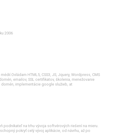
oku 2006
h médií.Ovládam HTML5, CSS3, JS, Jquery, Wordpress, CMS
domén, emailov, SSL certifikatov, školenia, menežovanie
, domén, implementácie google služieb, at
ň podnikateľ na trhu vývoja softvérových riešení na mieru.
chopný pokryť celý vývoj aplikácie, od návrhu, až po