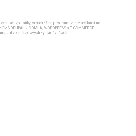
bchodov, grafiky, vizualizácií, programovanie aplikácií na
 pre CMS DRUPAL, JOOMLA, WORDPRESS a E-COMMERCE
paní vo fulltextových vyhľadávačoch ...