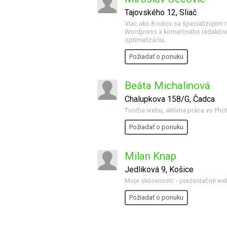
Tajovského 12, Sliač
Viac ako 8 rokov sa špecializujem
Wordpress a komerčného redakčnéh
optimalizáciu.
Požiadať o ponuku
Beáta Michalinová
Chalupkova 158/G, Čadca
Tvorba webu, aktívna práca vo Phot
Požiadať o ponuku
Milan Knap
Jedliková 9, Košice
Moje skúsenosti: - prezentačné weby
Požiadať o ponuku