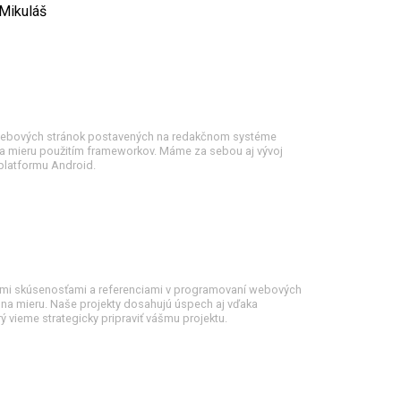
Mikuláš
ebových stránok postavených na redakčnom systéme
 na mieru použitím frameworkov. Máme za sebou aj vývoj
 platformu Android.
ými skúsenosťami a referenciami v programovaní webových
 na mieru. Naše projekty dosahujú úspech aj vďaka
ý vieme strategicky pripraviť vášmu projektu.