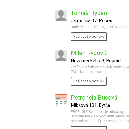
Tomáš Hyben
Jarmočná 37, Poprad
malé rodinné štúdio, ktoré si zakladá
Požiadať o ponuku
Milan Rybovič
Novomeského 9, Poprad
Grafické návrh webových stránok, a
(Wordpress) a pod. :)
Požiadať o ponuku
Petronela Bučová
Mikšová 101, Bytča
PROFI GLOBAL s.r.o. je mladá spol
účtovníctva a spracovaniu miezd svo
rôznych oblastí. Spracovávame aj v