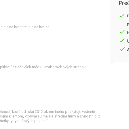
Preč
done
O
p
 nie na kvantite, ale na kvalite
done
done
U
done
A
plikácií a tlačových médií. Tvorba webových stránok
očnosť, ktorá od roku 2012 okrem iného poskytuje vedenie
jim klientom, ktorými sú malé a stredné firmy a živnostníci z
šetky typy daňových priznaní.