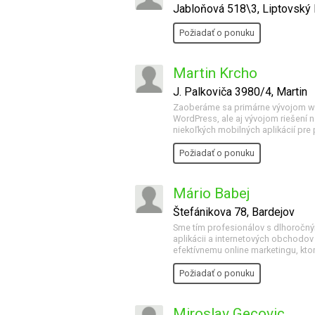
Jabloňová 518\3, Liptovský 
Požiadať o ponuku
Martin Krcho
J. Palkoviča 3980/4, Martin
Zaoberáme sa primárne vývojom w
WordPress, ale aj vývojom riešení
niekoľkých mobilných aplikácií pre
Požiadať o ponuku
Mário Babej
Štefánikova 78, Bardejov
Sme tím profesionálov s dlhoročn
aplikácii a internetových obchodov
efektívnemu online marketingu, ktor
Požiadať o ponuku
Miroslav Gecovic