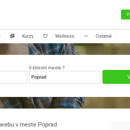
P
y
library_books
Kurzy
favorite_border
Wellness
more_horiz
Ostatné
V ktorom meste ?
j webu v meste Poprad