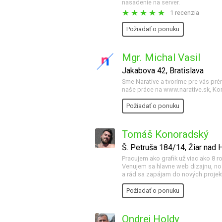
nasadenie na server.
1 recenzia
Požiadať o ponuku
Mgr. Michal Vasil
Jakabova 42, Bratislava
Sme Narative a tvoríme pre vás pré
naše práce na www.narative.sk, Kon
Požiadať o ponuku
Tomáš Konoradský
Š. Petruša 184/14, Žiar nad
Pracujem ako grafik už viac ako 8 
Venujem sa hlavne web dizajnu, no 
a rád sa zapájam do nových projek
Požiadať o ponuku
Ondrej Holdy