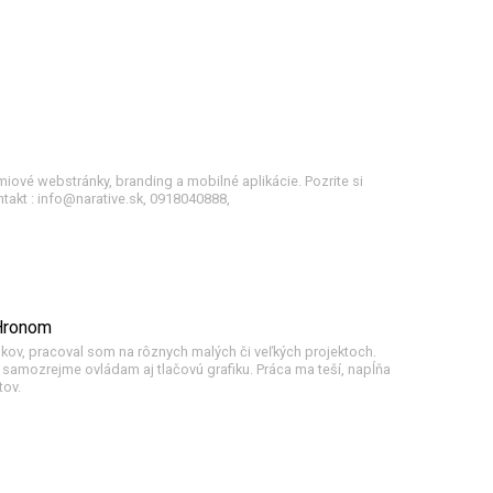
miové webstránky, branding a mobilné aplikácie. Pozrite si
takt : info@narative.sk, 0918040888,
 Hronom
rokov, pracoval som na rôznych malých či veľkých projektoch.
samozrejme ovládam aj tlačovú grafiku. Práca ma teší, napĺňa
tov.