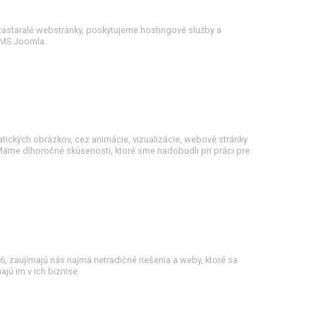
astaralé webstránky, poskytujeme hostingové služby a
CMS Joomla.
ických obrázkov, cez animácie, vizualizácie, webové stránky
. Máme dlhoročné skúsenosti, ktoré sme nadobudli pri práci pre
, zaujímajú nás najmä netradičné riešenia a weby, ktoré sa
ú im v ich biznise.