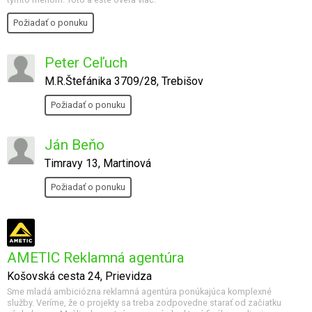
Požiadať o ponuku
Peter Ceľuch
M.R.Štefánika 3709/28, Trebišov
Požiadať o ponuku
Ján Beňo
Timravy 13, Martinová
Požiadať o ponuku
AMETIC Reklamná agentúra
Košovská cesta 24, Prievidza
Sme mladá ambiciózna reklamná agentúra ponúkajúca komplexné
služby. Veríme, že o projekty sa treba zodpovedne starať od začiatku