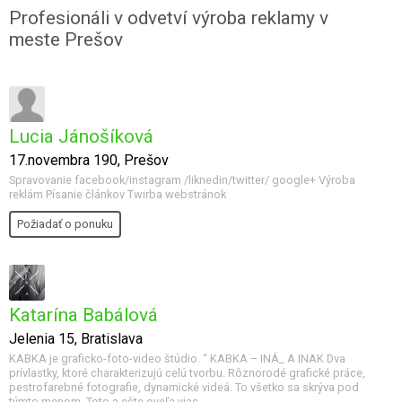
Profesionáli v odvetví výroba reklamy v
meste Prešov
Lucia Jánošíková
17.novembra 190, Prešov
Spravovanie facebook/instagram /liknedin/twitter/ google+ Výroba
reklám Písanie článkov Twirba webstránok
Požiadať o ponuku
Katarína Babálová
Jelenia 15, Bratislava
KABKA je graficko-foto-video štúdio. “ KABKA – INÁ_ A INAK Dva
prívlastky, ktoré charakterizujú celú tvorbu. Rôznorodé grafické práce,
pestrofarebné fotografie, dynamické videá. To všetko sa skrýva pod
týmto menom. Toto a ešte oveľa viac.