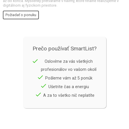
až do konca. Myšlienky pretvárame v návrhy, ktoré finálne realizujeme v
digitálnom aj fyzickom priestore.
Požiadať o ponuku
Prečo používať SmartList?
done
Oslovíme za vás všetkých
profesionálov vo vašom okolí
done
Pošleme vám až 5 ponúk
done
Ušetrite čas a energiu
done
A za to všetko nič neplatíte