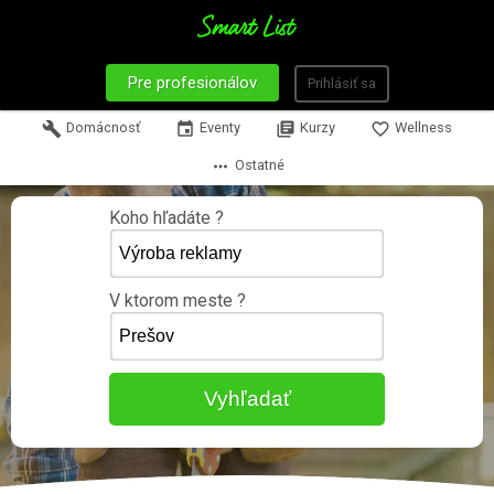
Pre profesionálov
Prihlásiť sa
build
Domácnosť
event
Eventy
library_books
Kurzy
favorite_border
Wellness
more_horiz
Ostatné
Koho hľadáte ?
V ktorom meste ?