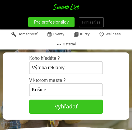
Pre profesionálov
Prihlásiť sa
build
Domácnosť
event
Eventy
library_books
Kurzy
favorite_border
Wellness
more_horiz
Ostatné
Koho hľadáte ?
V ktorom meste ?