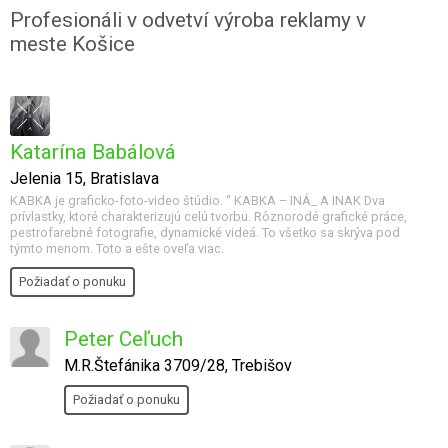
Profesionáli v odvetví výroba reklamy v
meste Košice
Katarína Babálová
Jelenia 15, Bratislava
KABKA je graficko-foto-video štúdio. “ KABKA – INÁ_ A INAK Dva
prívlastky, ktoré charakterizujú celú tvorbu. Rôznorodé grafické práce,
pestrofarebné fotografie, dynamické videá. To všetko sa skrýva pod
týmto menom. Toto a ešte oveľa viac.
Požiadať o ponuku
Peter Ceľuch
M.R.Štefánika 3709/28, Trebišov
Požiadať o ponuku