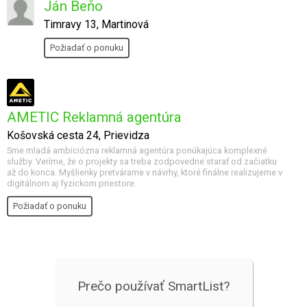
Ján Beňo
Timravy 13, Martinová
Požiadať o ponuku
AMETIC Reklamná agentúra
Košovská cesta 24, Prievidza
Sme mladá ambiciózna reklamná agentúra ponúkajúca komplexné
služby. Veríme, že o projekty sa treba zodpovedne starať od začiatku
až do konca. Myšlienky pretvárame v návrhy, ktoré finálne realizujeme v
digitálnom aj fyzickom priestore.
Požiadať o ponuku
Prečo používať SmartList?