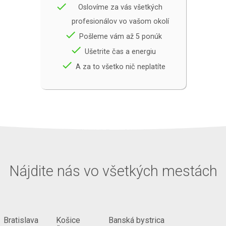
done
Oslovíme za vás všetkých
profesionálov vo vašom okolí
done
Pošleme vám až 5 ponúk
done
Ušetrite čas a energiu
done
A za to všetko nič neplatíte
Nájdite nás vo všetkých mestách
Bratislava
Košice
Banská bystrica