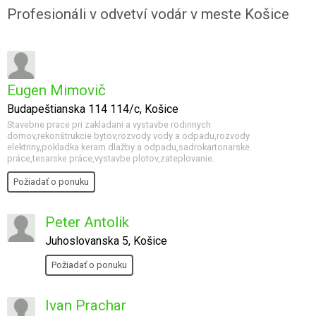
Profesionáli v odvetví vodár v meste Košice
Eugen Mimovič
Budapeštianska 114 114/c, Košice
Stavebne prace pri zakladani a vystavbe rodinnych
domov,rekonštrukcie bytov,rozvody vody a odpadu,rozvody
elektriny,pokladka keram.dlažby a odpadu,sadrokartonarske
práce,tesarske práce,vystavbe plotov,zateplovanie.
Požiadať o ponuku
Peter Antolik
Juhoslovanska 5, Košice
Požiadať o ponuku
Ivan Prachar