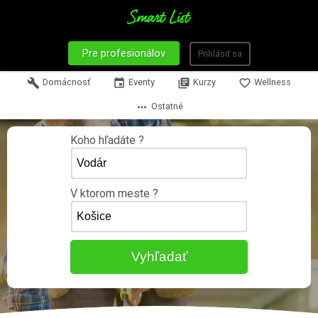
Pre profesionálov
Prihlásiť sa
build
Domácnosť
event
Eventy
library_books
Kurzy
favorite_border
Wellness
more_horiz
Ostatné
Koho hľadáte ?
V ktorom meste ?