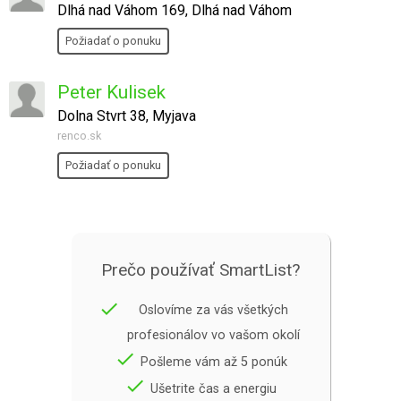
Dlhá nad Váhom 169, Dlhá nad Váhom
Požiadať o ponuku
Peter Kulisek
Dolna Stvrt 38, Myjava
renco.sk
Požiadať o ponuku
Prečo používať SmartList?
done
Oslovíme za vás všetkých
profesionálov vo vašom okolí
done
Pošleme vám až 5 ponúk
done
Ušetrite čas a energiu