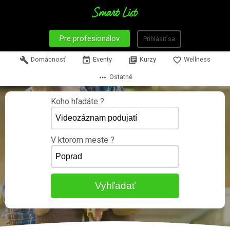
Pre profesionálov
Prihlásiť sa
build
Domácnosť
event
Eventy
library_books
Kurzy
favorite_border
Wellness
more_horiz
Ostatné
Koho hľadáte ?
V ktorom meste ?