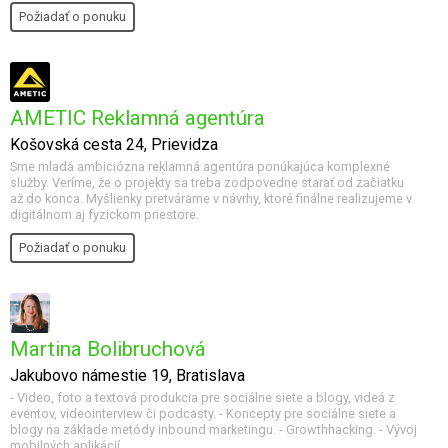
Požiadať o ponuku
AMETIC Reklamná agentúra
Košovská cesta 24, Prievidza
Sme mladá ambiciózna reklamná agentúra ponúkajúca komplexné
služby. Veríme, že o projekty sa treba zodpovedne starať od začiatku
až do konca. Myšlienky pretvárame v návrhy, ktoré finálne realizujeme v
digitálnom aj fyzickom priestore.
Požiadať o ponuku
Martina Bolibruchová
Jakubovo námestie 19, Bratislava
- Video, foto a textová produkcia pre sociálne siete a blogy, videá z
eventov, videointerview či podcasty. - Koncepty pre sociálne siete a
blogy na základe metódy inbound marketingu. - Growthhacking. - Vývoj
mobilných aplikácií.