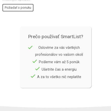
Požiadať o ponuku
Prečo používať SmartList?
done
Oslovíme za vás všetkých
profesionálov vo vašom okolí
done
Pošleme vám až 5 ponúk
done
Ušetrite čas a energiu
done
A za to všetko nič neplatíte