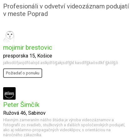
Profesionáli v odvetví videozáznam podujatí
v meste Poprad
mojimir brestovic
presporska 15, Košice
jalksdôfjasjdfôalsjd aslkjdfô§akjsdf§kl kasdlf§kaôsdlkf §kôl§ô
Požiadať o ponuku
Peter Šimčík
Ružová 46, Sabinov
Hlavným zameraním nášho štúdia je výroba videozáznamov a
fotografií zo svadieb, stužkových a ďalších spoločenských podujatí,
ako aj reklamno-propagačných videoklipov, s orientáciou na
náročného zákazníka.