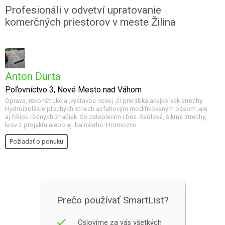
Profesionáli v odvetví upratovanie
komerčných priestorov v meste Žilina
Anton Durta
Poľovníctvo 3, Nové Mesto nad Váhom
Oprava, rekonštrukcia ,výstavba novej ,či prerábka akejkoľvek strechy.
Hydroizolácie plochých striech asfaltovým modifikovaným pásom ,ale
aj fóliou rôznych značiek. So zateplením i bez. Sedlové, šikmé strechy,
krov z projektu alebo aj iba návrhu. Hromozvo
Požiadať o ponuku
Prečo používať SmartList?
done
Oslovíme za vás všetkých