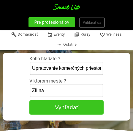
Pre profesionálov
Prihlásiť sa
build
Domácnosť
event
Eventy
library_books
Kurzy
favorite_border
Wellness
more_horiz
Ostatné
Koho hľadáte ?
V ktorom meste ?