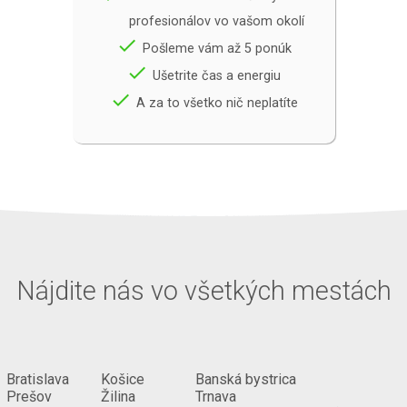
profesionálov vo vašom okolí
done
Pošleme vám až 5 ponúk
done
Ušetrite čas a energiu
done
A za to všetko nič neplatíte
Nájdite nás vo všetkých mestách
Bratislava
Košice
Banská bystrica
Prešov
Žilina
Trnava