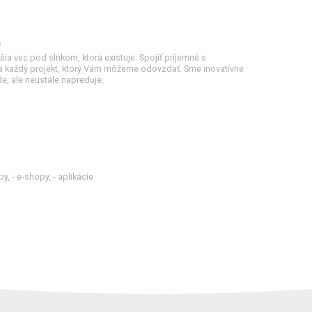
a
šia vec pod slnkom, ktorá existuje. Spojiť príjemné s
na každý projekt, ktorý Vám môžeme odovzdať. Sme inovatívne
e, ale neustále napreduje.
, - e-shopy, - aplikácie