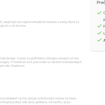
Preč
done
O
p
, zaujímajú nás najmä netradičné riešenia a weby, ktoré sa
done
ú im v ich biznise.
done
U
done
A
cký design. V praxi sa grafickému designu venujem už viac
 designu. V minulosti som pracovala vo väčšine bratislavských
ujem ako freelancer.
ň podnikateľ na trhu vývoja softvérových riešení na mieru.
chopný pokryť celý vývoj aplikácie, od návrhu, až po