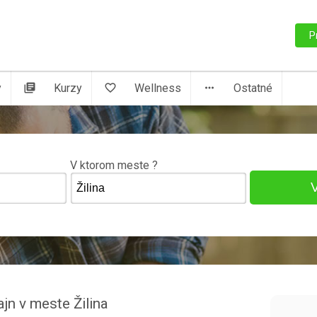
P
y
library_books
Kurzy
favorite_border
Wellness
more_horiz
Ostatné
V ktorom meste ?
ajn v meste Žilina