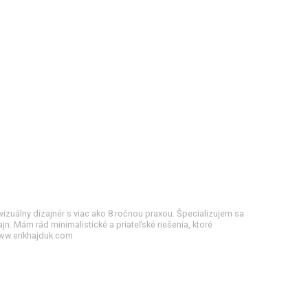
vizuálny dizajnér s viac ako 8 ročnou praxou. Špecializujem sa
ajn. Mám rád minimalistické a priateľské riešenia, ktoré
www.erikhajduk.com