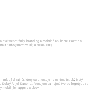
miové webstránky, branding a mobilné aplikácie. Pozrite si
takt : info@narative.sk, 0918040888,
mladý dizajnér, ktorý sa orientuje na minimalistický čistý
o Dobrý Anjel, Danone... Venujem sa najmä tvorbe logotypov a
ajny mobilných apps a webov.