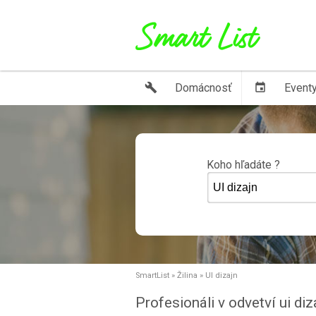
build
Domácnosť
event
Event
Koho hľadáte ?
SmartList
»
Žilina
»
UI dizajn
Profesionáli v odvetví ui diz