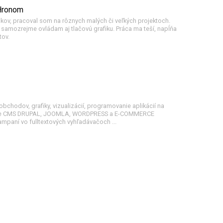
 Hronom
rokov, pracoval som na rôznych malých či veľkých projektoch.
samozrejme ovládam aj tlačovú grafiku. Práca ma teší, napĺňa
tov.
bchodov, grafiky, vizualizácií, programovanie aplikácií na
 pre CMS DRUPAL, JOOMLA, WORDPRESS a E-COMMERCE
paní vo fulltextových vyhľadávačoch ...