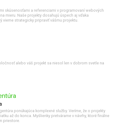
ými skúsenosťami a referenciami v programovaní webových
 na mieru. Naše projekty dosahujú úspech aj vďaka
ý vieme strategicky pripraviť vášmu projektu.
očnosť alebo váš projekt sa niesol len v dobrom svetle na
ntúra
a
ntúra ponúkajúca komplexné služby. Veríme, že o projekty
atku až do konca. Myšlienky pretvárame v návrhy, ktoré finálne
m priestore.