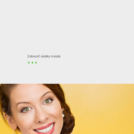
...
Zobraziť všetky mestá