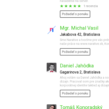
nasadenie na server.
1 recenzia
Požiadať o ponuku
Mgr. Michal Vasil
Jakabova 42, Bratislava
Sme Narative a tvoríme pre vás pré
naše práce na www.narative.sk, Kon
Požiadať o ponuku
Daniel Jahôdka
Gagarinova 2, Bratislava
Ahoj volám sa Daniel Jahôdka a som 
dizajn. Pracoval som pre značky ak
korporátnej identite taktiež aj diz
Požiadať o ponuku
Tomáš Konoradský