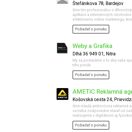
Štefánikova 78, Bardejov
Sme tím profesionálov s dlhoročn
aplikácii a internetových obchodov
efektívnemu online marketingu, ktor
Požiadať o ponuku
Weby a Grafika
Dlhá 36 949 01, Nitra
My sa postaráme o to aby vaša spol
trhu ponúk.
Požiadať o ponuku
AMETIC Reklamná age
Košovská cesta 24, Prievidz
Sme mladá ambiciózna reklamná age
sa treba zodpovedne starať od zači
realizujeme v digitálnom aj fyzicko
Požiadať o ponuku