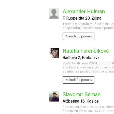
Alexander Hulman
F. Ruppeldta 20, Žilina
Tvoríme webstránky už od roku 1996
prispôsobujú zákazníkom a pomáhaj
Požiadať o ponuku
Natália Ferenčíková
Baštová 2, Bratislava
Vyštudovala som VŠVU, odbor grafi
ako 8 rokov - online aj printovému
agentúr, ale posledné tri roky prac
Požiadať o ponuku
Slavomír Seman
Alžbetina 16, Košice
Som senior java developer a zárove
Špecializujem sa na JAVA EE. Som s