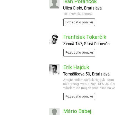
Ivan Potančok
Ulica Cislo, Bratislava
18 rokov skusenosti
Požiadať o ponuku
František Tokarčík
Zimná 147, Stará Ľubovňa
Požiadať o ponuku
Erik Hajduk
Tomášikova 50, Bratislava
Ahojte, volám sa Erik Hajduk - som 
na braning, web dizajn, UI & UX diz
vkladám do mojich prác. Viac na 
Požiadať o ponuku
Mário Babej