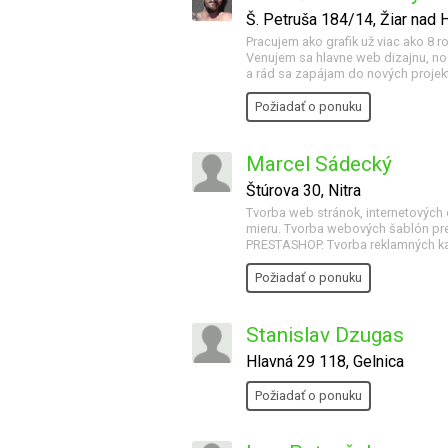
Š. Petruša 184/14, Žiar nad
Pracujem ako grafik už viac ako 8 
Venujem sa hlavne web dizajnu, no 
a rád sa zapájam do nových projek
Požiadať o ponuku
Marcel Sádecký
Štúrova 30, Nitra
Tvorba web stránok, internetových o
mieru. Tvorba webových šablón
PRESTASHOP. Tvorba reklamných kam
Požiadať o ponuku
Stanislav Dzugas
Hlavná 29 118, Gelnica
Požiadať o ponuku