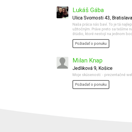
Lukáš Gába
Ulica Svornosti 43, Bratislav
Naša práca nás baví. To je tá najlep
užitočným. Práve preto sa tešíme 
štúdio, ktoré nestojí na jednom bod
Požiadať o ponuku
Milan Knap
Jedliková 9, Košice
Moje skúsenosti: - prezentačné weby
Požiadať o ponuku