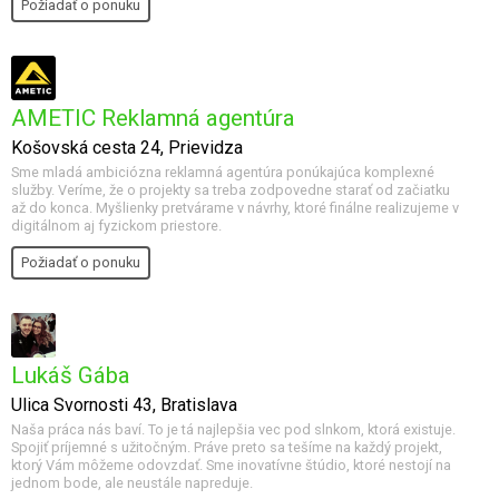
Požiadať o ponuku
AMETIC Reklamná agentúra
Košovská cesta 24, Prievidza
Sme mladá ambiciózna reklamná agentúra ponúkajúca komplexné
služby. Veríme, že o projekty sa treba zodpovedne starať od začiatku
až do konca. Myšlienky pretvárame v návrhy, ktoré finálne realizujeme v
digitálnom aj fyzickom priestore.
Požiadať o ponuku
Lukáš Gába
Ulica Svornosti 43, Bratislava
Naša práca nás baví. To je tá najlepšia vec pod slnkom, ktorá existuje.
Spojiť príjemné s užitočným. Práve preto sa tešíme na každý projekt,
ktorý Vám môžeme odovzdať. Sme inovatívne štúdio, ktoré nestojí na
jednom bode, ale neustále napreduje.