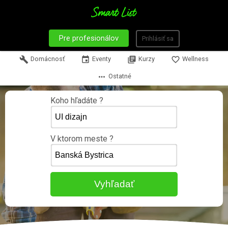
Pre profesionálov
Prihlásiť sa
build
Domácnosť
event
Eventy
library_books
Kurzy
favorite_border
Wellness
more_horiz
Ostatné
Koho hľadáte ?
V ktorom meste ?