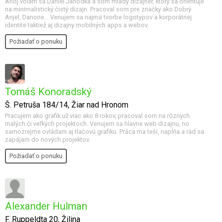
Ahoj volám sa Daniel Jahôdka a som mladý dizajnér, ktorý sa orientuje
na minimalistický čistý dizajn. Pracoval som pre značky ako Dobrý
Anjel, Danone... Venujem sa najmä tvorbe logotypov a korporátnej
identite taktiež aj dizajny mobilných apps a webov.
Požiadať o ponuku
Tomáš Konoradský
Š. Petruša 184/14, Žiar nad Hronom
Pracujem ako grafik už viac ako 8 rokov, pracoval som na rôznych
malých či veľkých projektoch. Venujem sa hlavne web dizajnu, no
samozrejme ovládam aj tlačovú grafiku. Práca ma teší, napĺňa a rád sa
zapájam do nových projektov.
Požiadať o ponuku
Alexander Hulman
F. Ruppeldta 20, Žilina