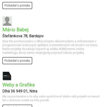
Požiadať o ponuku
Mário Babej
Štefánikova 78, Bardejov
Sme tím profesionálov s dlhoročnými skúsenosťami a referenciami v
programovaní webových aplikácii a internetových obchodov na mieru.
Naše projekty dosahujú úspech aj vďaka efektívnemu online
marketingu, ktorý vieme strategicky pripraviť vášmu projektu.
Požiadať o ponuku
Weby a Grafika
Dlhá 36 949 01, Nitra
My sa postaráme o to aby vaša spoločnosť alebo váš projekt sa niesol
len v dobrom svetle na trhu ponúk.