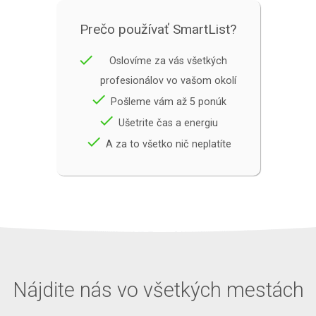
Prečo používať SmartList?
done
Oslovíme za vás všetkých
profesionálov vo vašom okolí
done
Pošleme vám až 5 ponúk
done
Ušetrite čas a energiu
done
A za to všetko nič neplatíte
Nájdite nás vo všetkých mestách