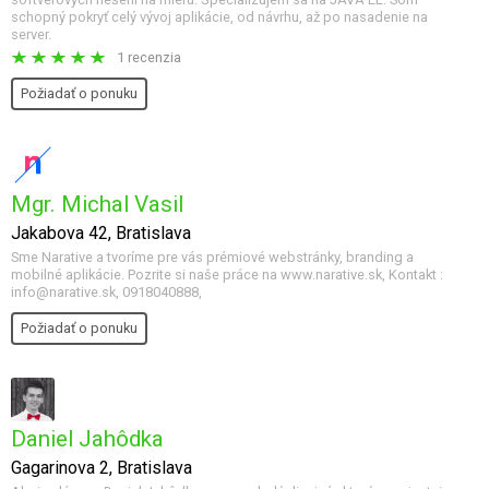
schopný pokryť celý vývoj aplikácie, od návrhu, až po nasadenie na
server.
1 recenzia
Požiadať o ponuku
Mgr. Michal Vasil
Jakabova 42, Bratislava
Sme Narative a tvoríme pre vás prémiové webstránky, branding a
mobilné aplikácie. Pozrite si naše práce na www.narative.sk, Kontakt :
info@narative.sk, 0918040888,
Požiadať o ponuku
Daniel Jahôdka
Gagarinova 2, Bratislava