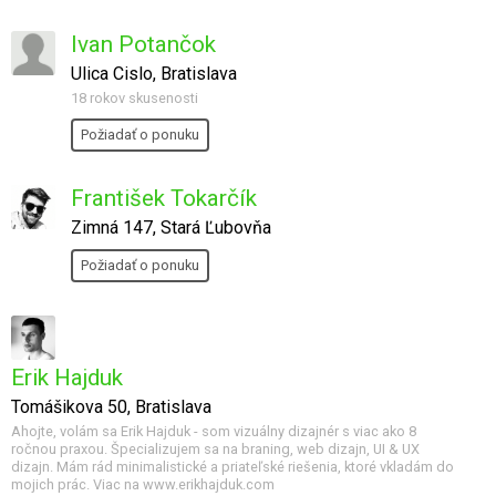
Ivan Potančok
Ulica Cislo, Bratislava
18 rokov skusenosti
Požiadať o ponuku
František Tokarčík
Zimná 147, Stará Ľubovňa
Požiadať o ponuku
Erik Hajduk
Tomášikova 50, Bratislava
Ahojte, volám sa Erik Hajduk - som vizuálny dizajnér s viac ako 8
ročnou praxou. Špecializujem sa na braning, web dizajn, UI & UX
dizajn. Mám rád minimalistické a priateľské riešenia, ktoré vkladám do
mojich prác. Viac na www.erikhajduk.com