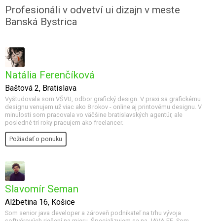
Profesionáli v odvetví ui dizajn v meste
Banská Bystrica
Natália Ferenčíková
Baštová 2, Bratislava
Vyštudovala som VŠVU, odbor grafický design. V praxi sa grafickému
designu venujem už viac ako 8 rokov - online aj printovému designu. V
minulosti som pracovala vo väčšine bratislavských agentúr, ale
posledné tri roky pracujem ako freelancer.
Požiadať o ponuku
Slavomír Seman
Alžbetina 16, Košice
Som senior java developer a zároveň podnikateľ na trhu vývoja
softvérových riešení na mieru. Špecializujem sa na JAVA EE. Som