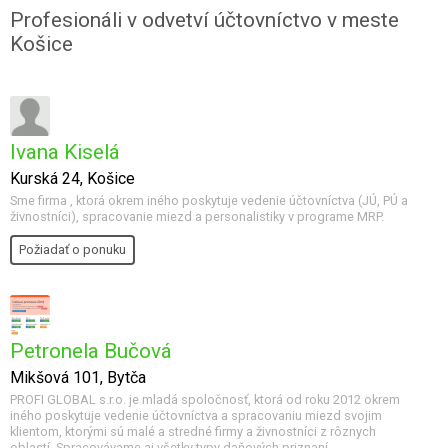
Profesionáli v odvetví účtovníctvo v meste
Košice
Ivana Kiselá
Kurská 24, Košice
Sme firma , ktorá okrem iného poskytuje vedenie účtovníctva (JÚ, PÚ a
živnostníci), spracovanie miezd a personalistiky v programe MRP.
Požiadať o ponuku
Petronela Bučová
Mikšová 101, Bytča
PROFI GLOBAL s.r.o. je mladá spoločnosť, ktorá od roku 2012 okrem
iného poskytuje vedenie účtovníctva a spracovaniu miezd svojim
klientom, ktorými sú malé a stredné firmy a živnostníci z rôznych
oblastí. Spracovávame aj všetky typy daňových priznaní.