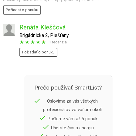
Požiadať o ponuku
Renáta Kleščová
Brigádnicka 2, Piešťany
1 recenzia
Požiadať o ponuku
Prečo používať SmartList?
done
Oslovíme za vás všetkých
profesionálov vo vašom okolí
done
Pošleme vám až 5 ponúk
done
Ušetrite čas a energiu