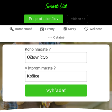
Pre profesionálov
Prihlásiť sa
build
Domácnosť
event
Eventy
library_books
Kurzy
favorite_border
Wellness
more_horiz
Ostatné
Koho hľadáte ?
V ktorom meste ?