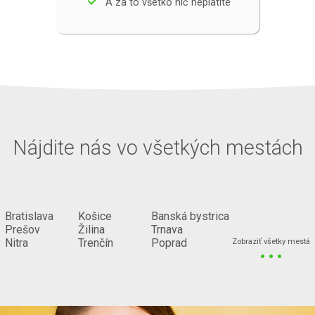
done
A za to všetko nič neplatíte
Nájdite nás vo všetkých mestách
Bratislava
Košice
Banská bystrica
Prešov
Žilina
Trnava
...
Nitra
Trenčín
Poprad
Zobraziť všetky mestá