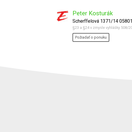
Peter Kosturák
Scherffelová 1371/14 05801
§23 a §24 v zmysle vyhlášky 508/2
Požiadať o ponuku