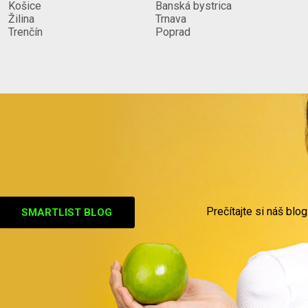
Košice
Banská bystrica
Žilina
Trnava
Trenčín
Poprad
Prečítajte si náš blog
SMARTLIST BLOG