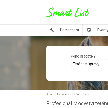
build
Domácnosť
event
Event
Koho hľadáte ?
SmartList
»
Poprad
»
Terénne úpravy
Profesionáli v odvetví teré