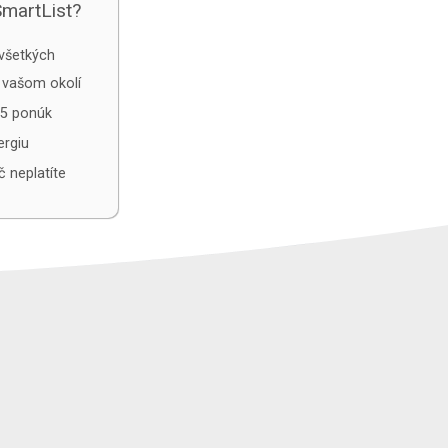
SmartList?
všetkých
 vašom okolí
5 ponúk
ergiu
č neplatíte