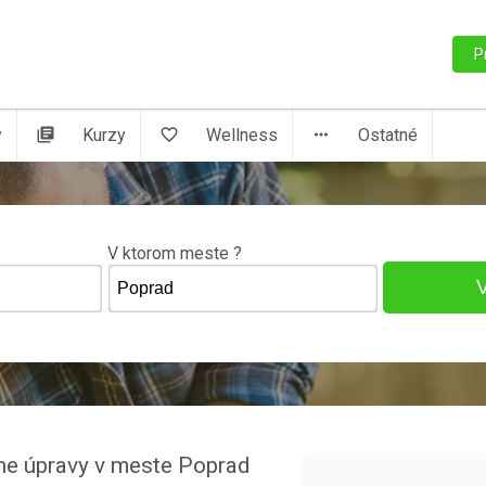
P
y
library_books
Kurzy
favorite_border
Wellness
more_horiz
Ostatné
V ktorom meste ?
nne úpravy v meste Poprad