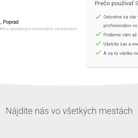
Prečo používať 
done
Oslovíme za vás 
, Poprad
profesionálov vo
009 o vyhradených technických zariadeniach.
done
Pošleme vám až 
done
Ušetrite čas a en
done
A za to všetko ni
Nájdite nás vo všetkých mestách