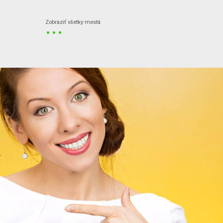
...
Zobraziť všetky mestá
.