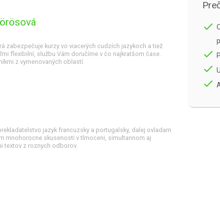
Preč
Vörösová
done
O
p
á zabezpečuje kurzy vo viacerých cudzích jazykoch a tiež
done
ľmi flexibilní, službu Vám doručíme v čo najkratšom čase.
níkmi z vymenovaných oblastí.
done
U
done
A
ekladatelstvo jazyk francuzsky a portugalsky, dalej ovladam
 Mam mnohorocne skusenosti v tlmoceni, simultannom aj
ni textov z roznych odborov.