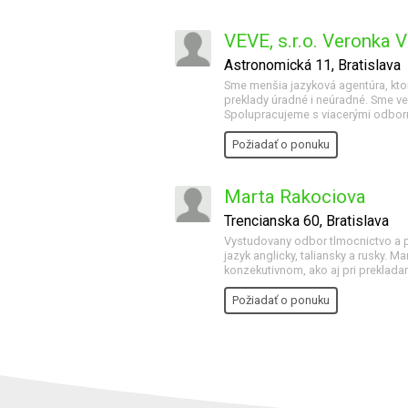
VEVE, s.r.o. Veronka 
Astronomická 11, Bratislava
Sme menšia jazyková agentúra, ktor
preklady úradné i neúradné. Sme ve
Spolupracujeme s viacerými odbor
Požiadať o ponuku
Marta Rakociova
Trencianska 60, Bratislava
Vystudovany odbor tlmocnictvo a pr
jazyk anglicky, taliansky a rusky.
konzekutivnom, ako aj pri preklada
Požiadať o ponuku