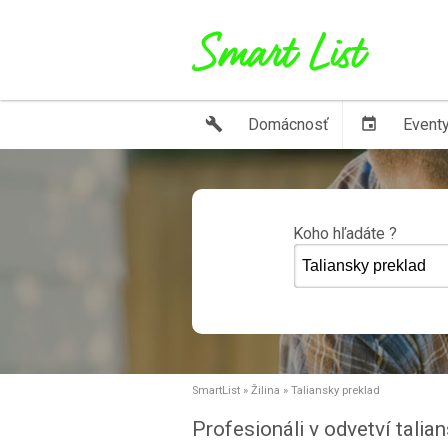
build
Domácnosť
event
Event
Koho hľadáte ?
SmartList
»
Žilina
»
Taliansky preklad
Profesionáli v odvetví talia