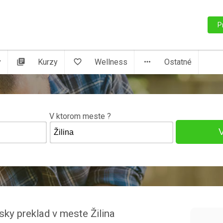
P
y
library_books
Kurzy
favorite_border
Wellness
more_horiz
Ostatné
V ktorom meste ?
nsky preklad v meste Žilina