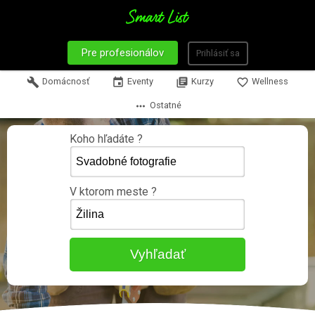
Pre profesionálov
Prihlásiť sa
build
Domácnosť
event
Eventy
library_books
Kurzy
favorite_border
Wellness
more_horiz
Ostatné
Koho hľadáte ?
V ktorom meste ?