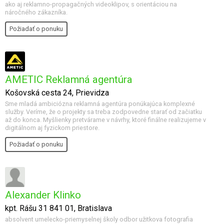
ako aj reklamno-propagačných videoklipov, s orientáciou na
náročného zákazníka.
Požiadať o ponuku
AMETIC Reklamná agentúra
Košovská cesta 24, Prievidza
Sme mladá ambiciózna reklamná agentúra ponúkajúca komplexné
služby. Veríme, že o projekty sa treba zodpovedne starať od začiatku
až do konca. Myšlienky pretvárame v návrhy, ktoré finálne realizujeme v
digitálnom aj fyzickom priestore.
Požiadať o ponuku
Alexander Klinko
kpt. Rášu 31 841 01, Bratislava
absolvent umelecko-priemyselnej školy odbor užitkova fotografia