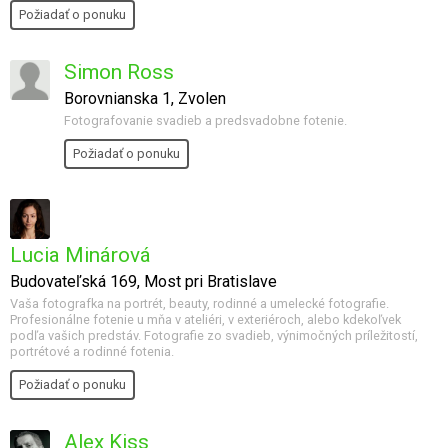
Požiadať o ponuku
Simon Ross
Borovnianska 1, Zvolen
Fotografovanie svadieb a predsvadobne fotenie.
Požiadať o ponuku
Lucia Minárová
Budovateľská 169, Most pri Bratislave
Vaša fotografka na portrét, beauty, rodinné a umelecké fotografie.
Profesionálne fotenie u mňa v ateliéri, v exteriéroch, alebo kdekoľvek
podľa vašich predstáv. Fotografie zo svadieb, výnimočných príležitostí,
portrétové a rodinné fotenia.
Požiadať o ponuku
Alex Kiss