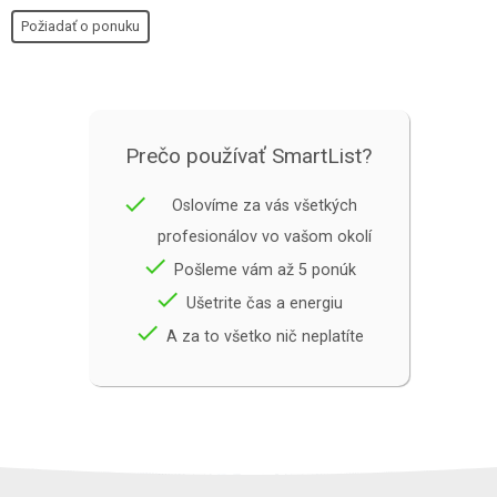
Požiadať o ponuku
Prečo používať SmartList?
done
Oslovíme za vás všetkých
profesionálov vo vašom okolí
done
Pošleme vám až 5 ponúk
done
Ušetrite čas a energiu
done
A za to všetko nič neplatíte