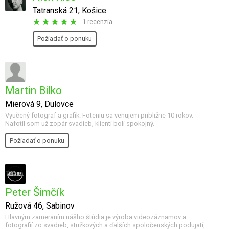
Tatranská 21, Košice
1 recenzia
Požiadať o ponuku
Martin Bilko
Mierová 9, Dulovce
Vyučený fotograf a grafik. Foteniu sa venujem približne 10 rokov.
Nafotil som už zopár svadieb, klienti boli spokojný.
Požiadať o ponuku
Peter Šimčík
Ružová 46, Sabinov
Hlavným zameraním nášho štúdia je výroba videozáznamov a
fotografií zo svadieb, stužkových a ďalších spoločenských podujatí,