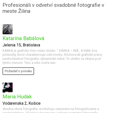
Profesionáli v odvetví svadobné fotografie v
meste Žilina
Katarína Babálová
Jelenia 15, Bratislava
KABKA je graficko-foto-video štúdio. “ KABKA – INÁ_ A INAK Dva
prívlastky, ktoré charakterizujú celú tvorbu. Rôznorodé grafické práce,
pestrofarebné fotografie, dynamické videá. To všetko sa skrýva pod
týmto menom. Toto a ešte oveľa viac.
Požiadať o ponuku
Maria Hudak
Vodarenska 2, Košice
Stredna skola fotografie, workshopi zamerane na fotografovanie a
postprodukciu, 20 rokov skusenosti v oblasti portretnej fotografie