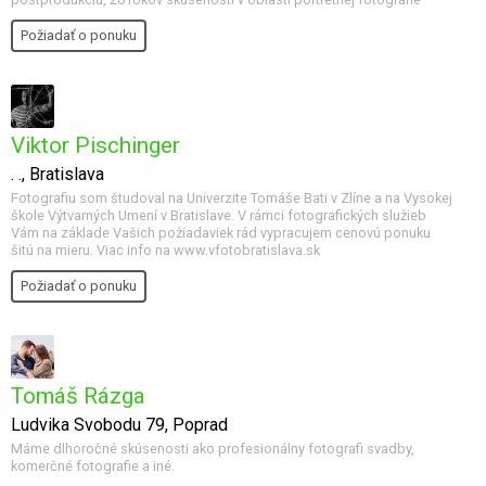
Požiadať o ponuku
Viktor Pischinger
. ., Bratislava
Fotografiu som študoval na Univerzite Tomáše Bati v Zlíne a na Vysokej
škole Výtvarných Umení v Bratislave. V rámci fotografických služieb
Vám na základe Vašich požiadaviek rád vypracujem cenovú ponuku
šitú na mieru. Viac info na www.vfotobratislava.sk
Požiadať o ponuku
Tomáš Rázga
Ludvika Svobodu 79, Poprad
Máme dlhoročné skúsenosti ako profesionálny fotografi svadby,
komerčné fotografie a iné.