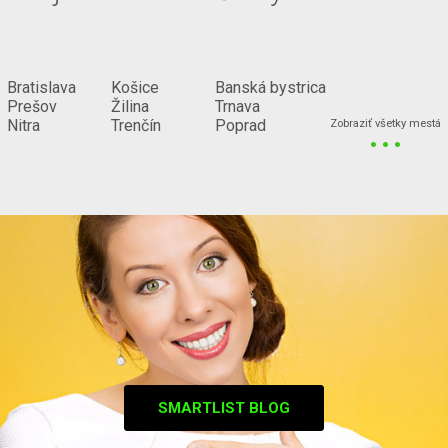
Bratislava
Košice
Banská bystrica
Prešov
Žilina
Trnava
...
Nitra
Trenčín
Poprad
Zobraziť všetky mestá
SMARTLIST BLOG