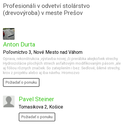
Profesionáli v odvetví stolárstvo
(drevovýroba) v meste Prešov
Anton Durta
Poľovníctvo 3, Nové Mesto nad Váhom
Oprava, rekonštrukcia ,výstavba novej ,či prerábka akejkoľvek strechy.
Hydroizolácie plochých striech asfaltovým modifikovaným pásom ,ale
aj fóliou rôznych značiek. So zateplením i bez. Sedlové, šikmé strechy,
krov z projektu alebo aj iba návrhu. Hromozvo
Požiadať o ponuku
Pavel Steiner
Tomasikova 2, Košice
Požiadať o ponuku