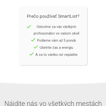
Prečo používať SmartList?
done
Oslovíme za vás všetkých
profesionálov vo vašom okolí
done
Pošleme vám až 5 ponúk
done
Ušetrite čas a energiu
done
A za to všetko nič neplatíte
Nájdite nás vo všetkých mestách