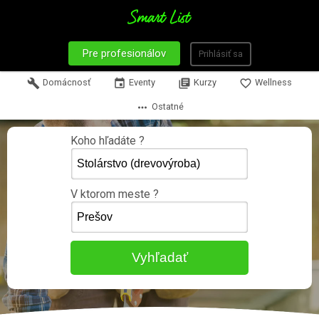
Pre profesionálov
Prihlásiť sa
build
Domácnosť
event
Eventy
library_books
Kurzy
favorite_border
Wellness
more_horiz
Ostatné
Koho hľadáte ?
V ktorom meste ?