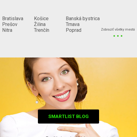
Bratislava
Košice
Banská bystrica
Prešov
Žilina
Trnava
...
Nitra
Trenčín
Poprad
Zobraziť všetky mestá
SMARTLIST BLOG