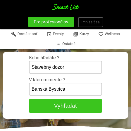
Pre profesionálov
Prihlásiť sa
build
Domácnosť
event
Eventy
library_books
Kurzy
favorite_border
Wellness
more_horiz
Ostatné
Koho hľadáte ?
V ktorom meste ?