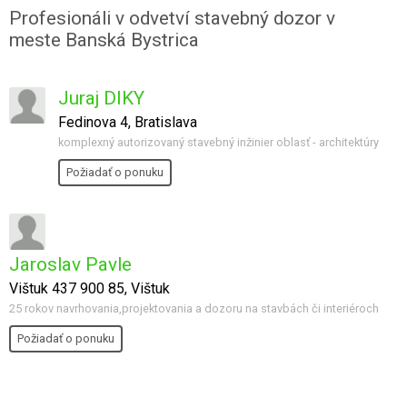
Profesionáli v odvetví stavebný dozor v
meste Banská Bystrica
Juraj DIKY
Fedinova 4, Bratislava
komplexný autorizovaný stavebný inžinier oblasť - architektúry
Požiadať o ponuku
Jaroslav Pavle
Vištuk 437 900 85, Vištuk
25 rokov navrhovania,projektovania a dozoru na stavbách či interiéroch
Požiadať o ponuku