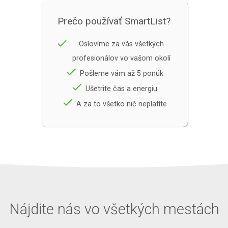
Prečo používať SmartList?
done
Oslovíme za vás všetkých
profesionálov vo vašom okolí
done
Pošleme vám až 5 ponúk
done
Ušetrite čas a energiu
done
A za to všetko nič neplatíte
Nájdite nás vo všetkých mestách