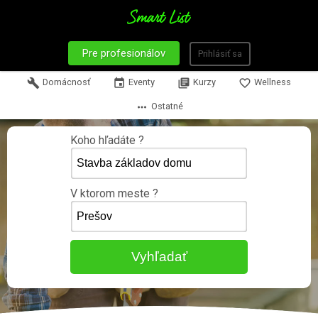
Pre profesionálov
Prihlásiť sa
build
Domácnosť
event
Eventy
library_books
Kurzy
favorite_border
Wellness
more_horiz
Ostatné
Koho hľadáte ?
V ktorom meste ?