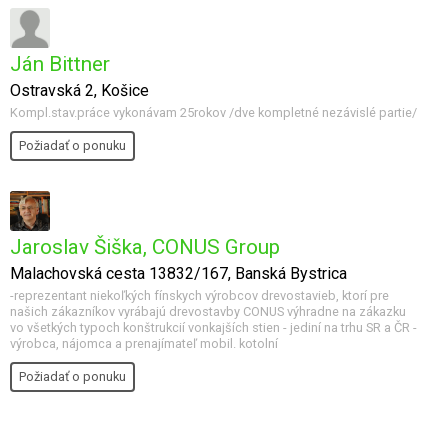
Ján Bittner
Ostravská 2, Košice
Kompl.stav.práce vykonávam 25rokov /dve kompletné nezávislé partie/
Požiadať o ponuku
Jaroslav Šiška, CONUS Group
Malachovská cesta 13832/167, Banská Bystrica
-reprezentant niekoľkých fínskych výrobcov drevostavieb, ktorí pre
našich zákazníkov vyrábajú drevostavby CONUS výhradne na zákazku
vo všetkých typoch konštrukcií vonkajších stien - jediní na trhu SR a ČR -
výrobca, nájomca a prenajímateľ mobil. kotolní
Požiadať o ponuku