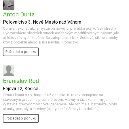
Anton Durta
Poľovníctvo 3, Nové Mesto nad Váhom
Oprava, rekonštrukcia ,výstavba novej ,či prerábka akejkoľvek strechy.
Hydroizolácie plochých striech asfaltovým modifikovaným pásom ,ale
aj fóliou rôznych značiek. So zateplením i bez. Sedlové, šikmé strechy,
krov z projektu alebo aj iba návrhu. Hromozvo
Požiadať o ponuku
Branislav Rod
Fejova 12, Košice
Firma Ekonat s.r.o. funguje už viac ako 10 rokov. Venujeme sa
stavebným prácam a práci s drevom. Hlavným ťažiskom firmy je
výstavba drevodomov novej generácie. Ale robíme aj betonáže, ploty,
altánky, pergoly, a interiéry (aj atypické). Sme v tom dobrí. ;)
Požiadať o ponuku