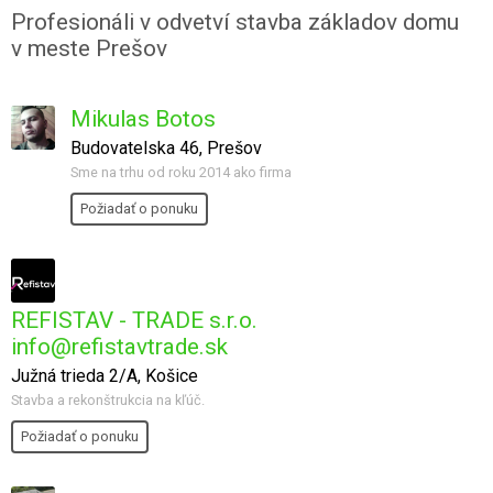
Profesionáli v odvetví stavba základov domu
v meste Prešov
Mikulas Botos
Budovatelska 46, Prešov
Sme na trhu od roku 2014 ako firma
Požiadať o ponuku
REFISTAV - TRADE s.r.o.
info@refistavtrade.sk
Južná trieda 2/A, Košice
Stavba a rekonštrukcia na kľúč.
Požiadať o ponuku