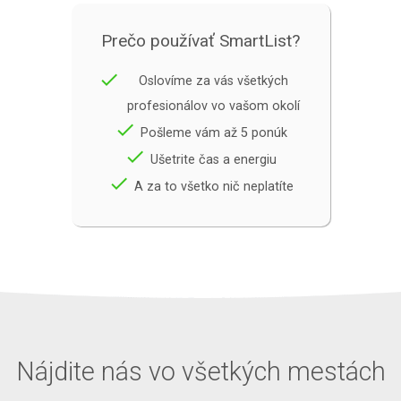
Prečo používať SmartList?
done
Oslovíme za vás všetkých
profesionálov vo vašom okolí
done
Pošleme vám až 5 ponúk
done
Ušetrite čas a energiu
done
A za to všetko nič neplatíte
Nájdite nás vo všetkých mestách