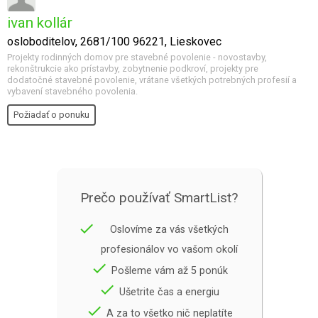
ivan kollár
osloboditelov, 2681/100 96221, Lieskovec
Projekty rodinných domov pre stavebné povolenie - novostavby,
rekonštrukcie ako prístavby, zobytnenie podkroví, projekty pre
dodatočné stavebné povolenie, vrátane všetkých potrebných profesií a
vybavení stavebného povolenia.
Požiadať o ponuku
Prečo používať SmartList?
done
Oslovíme za vás všetkých
profesionálov vo vašom okolí
done
Pošleme vám až 5 ponúk
done
Ušetrite čas a energiu
done
A za to všetko nič neplatíte