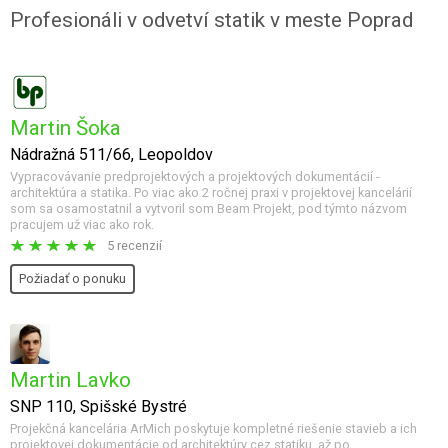
Profesionáli v odvetví statik v meste Poprad
Martin Šoka
Nádražná 511/66, Leopoldov
Vypracovávanie predprojektových a projektových dokumentácií -
architektúra a statika. Po viac ako 2 ročnej praxi v projektovej kancelárií
som sa osamostatnil a vytvoril som Beam Projekt, pod týmto názvom
pracujem už viac ako rok.
5 recenzií
Požiadať o ponuku
Martin Lavko
SNP 110, Spišské Bystré
Projekčná kancelária ArMich poskytuje kompletné riešenie stavieb a ich
projektovej dokumentácie od architektúry cez statiku, až po