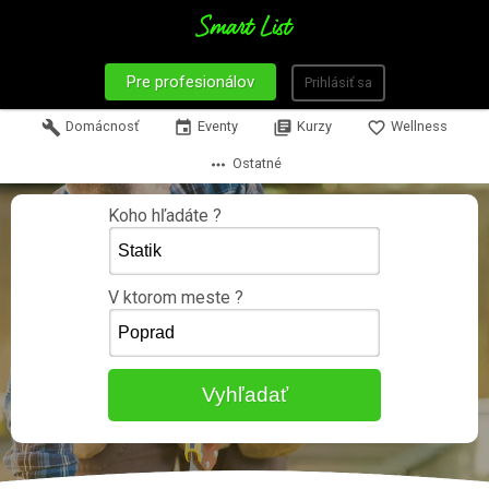
Pre profesionálov
Prihlásiť sa
build
Domácnosť
event
Eventy
library_books
Kurzy
favorite_border
Wellness
more_horiz
Ostatné
Koho hľadáte ?
V ktorom meste ?