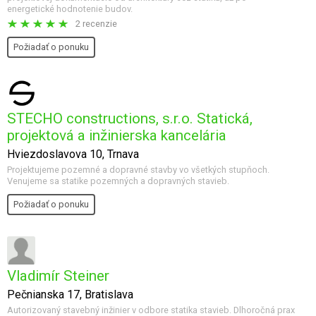
energetické hodnotenie budov.
2 recenzie
Požiadať o ponuku
STECHO constructions, s.r.o. Statická,
projektová a inžinierska kancelária
Hviezdoslavova 10, Trnava
Projektujeme pozemné a dopravné stavby vo všetkých stupňoch.
Venujeme sa statike pozemných a dopravných stavieb.
Požiadať o ponuku
Vladimír Steiner
Pečnianska 17, Bratislava
Autorizovaný stavebný inžinier v odbore statika stavieb. Dlhoročná prax