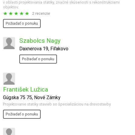
v oblasti projektovania statiky, značné skúsenosti s rekonštrukciami
objektov.
2 recenzie
Požiadať o ponuku
Szabolcs Nagy
Daxnerova 19, Fiľakovo
Požiadať o ponuku
František Lužica
Gúgska 75 75, Nové Zámky
Projektovanie statiky stavieb so špecializáciou na drevostavby
Požiadať o ponuku