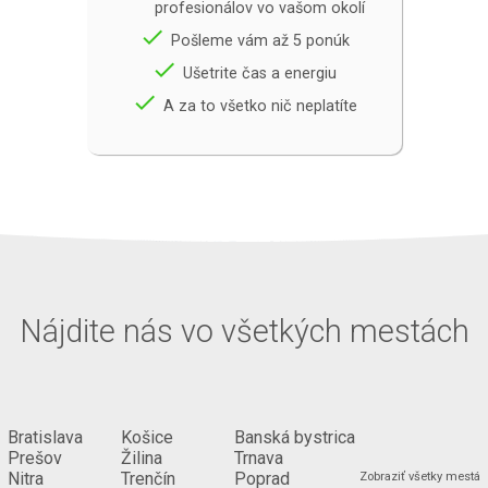
profesionálov vo vašom okolí
done
Pošleme vám až 5 ponúk
done
Ušetrite čas a energiu
done
A za to všetko nič neplatíte
Nájdite nás vo všetkých mestách
Bratislava
Košice
Banská bystrica
Prešov
Žilina
Trnava
...
Nitra
Trenčín
Poprad
Zobraziť všetky mestá