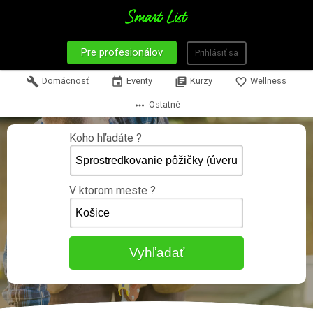
Pre profesionálov
Prihlásiť sa
build
Domácnosť
event
Eventy
library_books
Kurzy
favorite_border
Wellness
more_horiz
Ostatné
Koho hľadáte ?
V ktorom meste ?