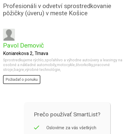
Profesionáli v odvetví sprostredkovanie
pôžičky (úveru) v meste Košice
Pavol Demovič
Koniarekova 2, Trnava
Sprostredkujeme rýchlo,spoľahlivo a výhodne autoúvery a leasingy na
osobné a nákladné automobily,motocykle,štvorkolky,pracovné
stroje,bagre,výrobné technológie,
Požiadať o ponuku
Prečo používať SmartList?
done
Oslovíme za vás všetkých