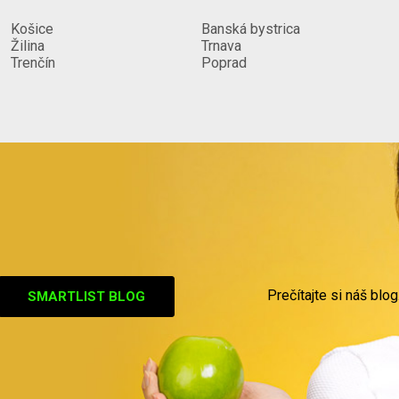
Košice
Banská bystrica
Žilina
Trnava
Trenčín
Poprad
Prečítajte si náš blog
SMARTLIST BLOG