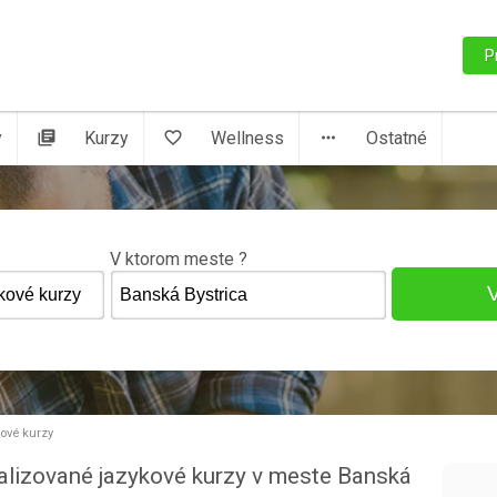
P
y
library_books
Kurzy
favorite_border
Wellness
more_horiz
Ostatné
V ktorom meste ?
kové kurzy
ializované jazykové kurzy v meste Banská