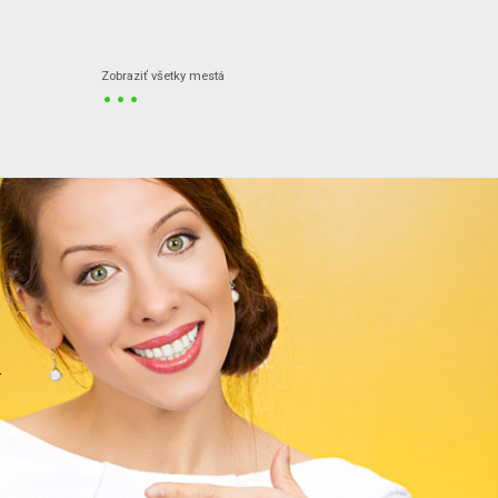
...
Zobraziť všetky mestá
.