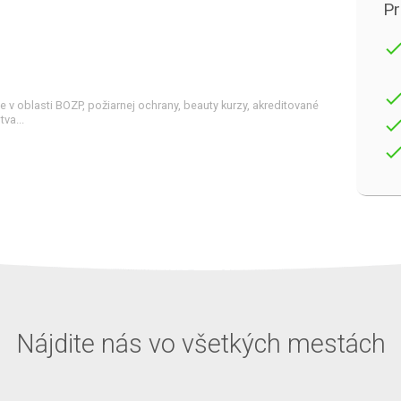
Pr
don
don
 v oblasti BOZP, požiarnej ochrany, beauty kurzy, akreditované
tva...
don
don
Nájdite nás vo všetkých mestách