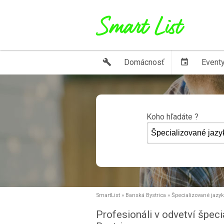
build
Domácnosť
event
Event
Koho hľadáte ?
SmartList
»
Banská Bystrica
»
Špecializované jazy
Profesionáli v odvetví špec