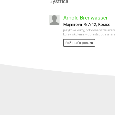
Bystrica
Arnold Brenwasser
Mojmírova 787/12, Košice
jazykové kurzy, odborné vzdelávanie
kurzy, školenia v oblasti potravinárs
Požiadať o ponuku