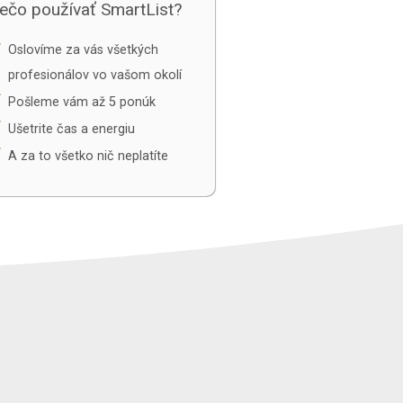
ečo používať SmartList?
e
Oslovíme za vás všetkých
profesionálov vo vašom okolí
e
Pošleme vám až 5 ponúk
e
Ušetrite čas a energiu
e
A za to všetko nič neplatíte