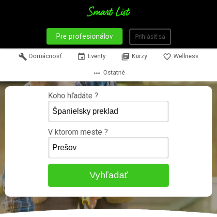
Pre profesionálov
Prihlásiť sa
build
Domácnosť
event
Eventy
library_books
Kurzy
favorite_border
Wellness
more_horiz
Ostatné
Koho hľadáte ?
V ktorom meste ?