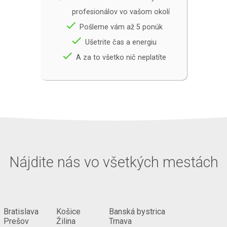
profesionálov vo vašom okolí
done
Pošleme vám až 5 ponúk
done
Ušetrite čas a energiu
done
A za to všetko nič neplatíte
Nájdite nás vo všetkých mestách
Bratislava
Košice
Banská bystrica
Prešov
Žilina
Trnava