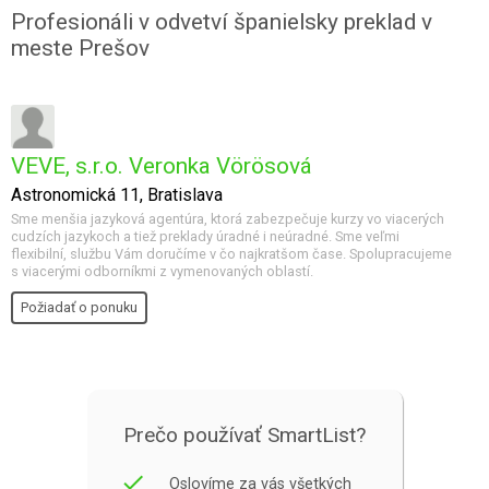
Profesionáli v odvetví španielsky preklad v
meste Prešov
VEVE, s.r.o. Veronka Vörösová
Astronomická 11, Bratislava
Sme menšia jazyková agentúra, ktorá zabezpečuje kurzy vo viacerých
cudzích jazykoch a tiež preklady úradné i neúradné. Sme veľmi
flexibilní, službu Vám doručíme v čo najkratšom čase. Spolupracujeme
s viacerými odborníkmi z vymenovaných oblastí.
Požiadať o ponuku
Prečo používať SmartList?
done
Oslovíme za vás všetkých