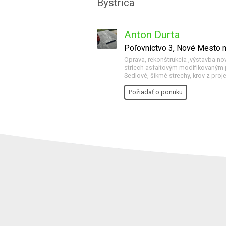
Bystrica
Anton Durta
Poľovníctvo 3, Nové Mesto
Oprava, rekonštrukcia ,výstavba nov
striech asfaltovým modifikovaným p
Sedlové, šikmé strechy, krov z proj
Požiadať o ponuku