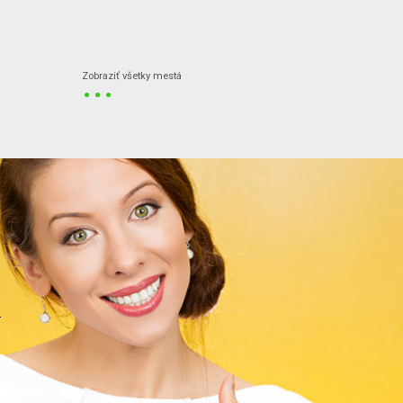
...
Zobraziť všetky mestá
.