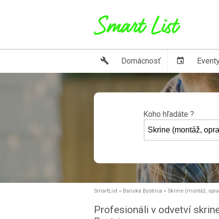
build
Domácnosť
event
Event
Koho hľadáte ?
SmartList
»
Banská Bystrica
»
Skrine (montáž, opra
Profesionáli v odvetví skri