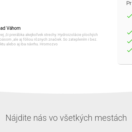
Pr
don
 nad Váhom
don
ej ,či prerábka akejkoľvek strechy. Hydroizolácie plochých
ásom ,ale aj fóliou rôznych značiek. So zateplením i bez.
don
ektu alebo aj iba návrhu. Hromozvo
don
Nájdite nás vo všetkých mestách