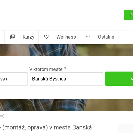
P
y
library_books
Kurzy
favorite_border
Wellness
more_horiz
Ostatné
V ktorom meste ?
va)
ne (montáž, oprava) v meste Banská