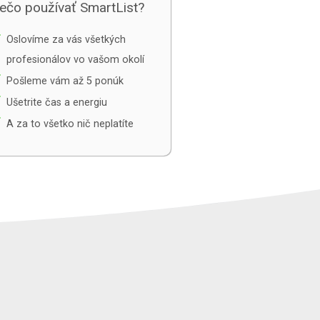
ečo používať SmartList?
e
Oslovíme za vás všetkých
profesionálov vo vašom okolí
e
Pošleme vám až 5 ponúk
e
Ušetrite čas a energiu
e
A za to všetko nič neplatíte