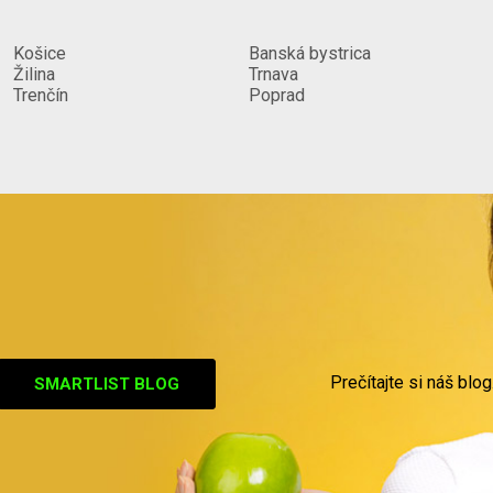
Košice
Banská bystrica
Žilina
Trnava
Trenčín
Poprad
Prečítajte si náš blog
SMARTLIST BLOG