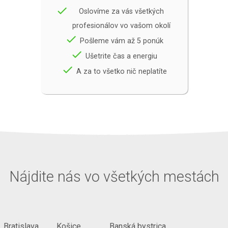
done
Oslovíme za vás všetkých
profesionálov vo vašom okolí
done
Pošleme vám až 5 ponúk
done
Ušetrite čas a energiu
done
A za to všetko nič neplatíte
Nájdite nás vo všetkých mestách
Bratislava
Košice
Banská bystrica