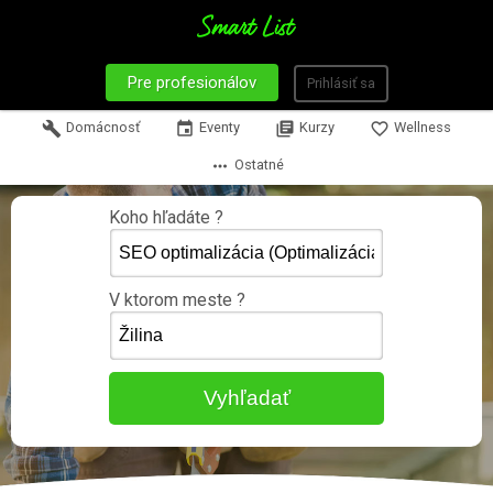
Pre profesionálov
Prihlásiť sa
build
Domácnosť
event
Eventy
library_books
Kurzy
favorite_border
Wellness
more_horiz
Ostatné
Koho hľadáte ?
V ktorom meste ?