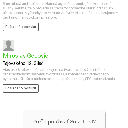
Sme mladá ambiciózna reklamná agentúra ponúkajúca komplexné
služby. Veríme, že o projekty sa treba zodpovedne starať od začiatku
až do konca. Myšlienky pretvárame v návrhy, ktoré finálne realizujeme v
digitálnom aj fyzickom priestore.
Požiadať o ponuku
Miroslav Gecovic
Tajovského 12, Sliač
Viac ako 8 rokov sa špecializujem na tvorbu webových stránok
prostredníctvom systému Wordpress a komerčného redakčného
systému uKit. Ku stránkam robím na požiadanie aj SEO optimalizáciu.
Požiadať o ponuku
Prečo používať SmartList?