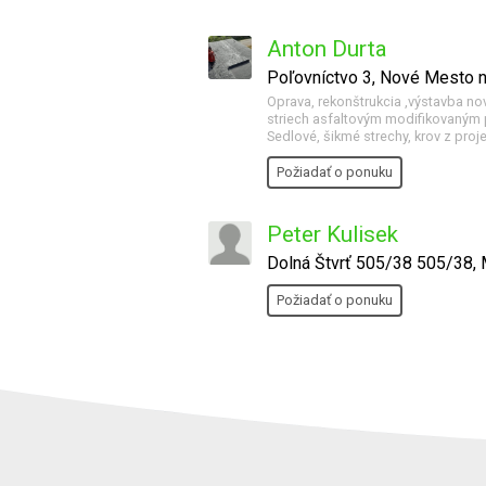
Anton Durta
Poľovníctvo 3, Nové Mesto
Oprava, rekonštrukcia ,výstavba nov
striech asfaltovým modifikovaným p
Sedlové, šikmé strechy, krov z proj
Požiadať o ponuku
Peter Kulisek
Dolná Štvrť 505/38 505/38, 
Požiadať o ponuku