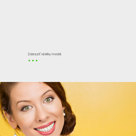
...
Zobraziť všetky mestá
.