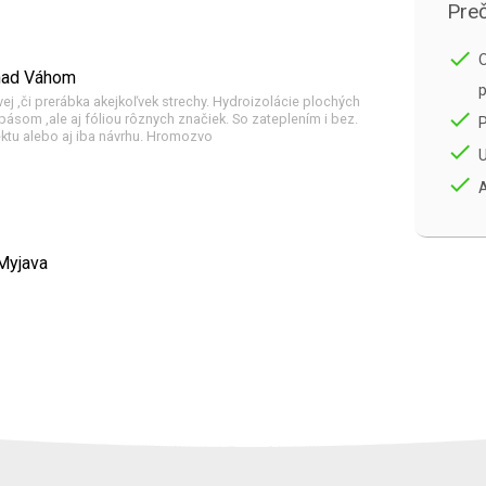
Preč
done
O
 nad Váhom
p
ej ,či prerábka akejkoľvek strechy. Hydroizolácie plochých
done
ásom ,ale aj fóliou rôznych značiek. So zateplením i bez.
ektu alebo aj iba návrhu. Hromozvo
done
U
done
A
Myjava