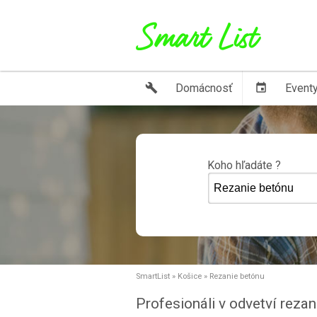
build
Domácnosť
event
Event
Koho hľadáte ?
SmartList
»
Košice
»
Rezanie betónu
Profesionáli v odvetví reza