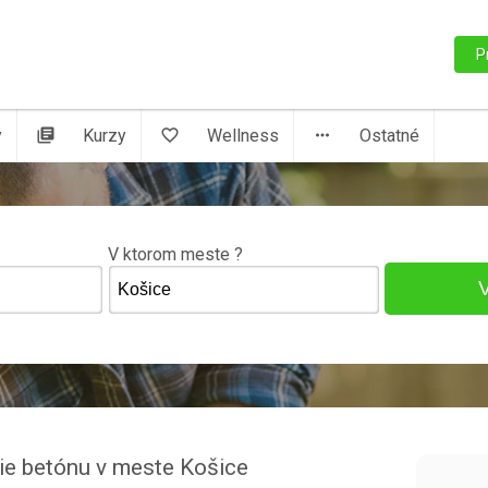
P
y
library_books
Kurzy
favorite_border
Wellness
more_horiz
Ostatné
V ktorom meste ?
nie betónu v meste Košice