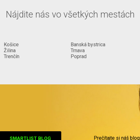
Nájdite nás vo všetkých mestách
Košice
Banská bystrica
Žilina
Trnava
Trenčín
Poprad
Prečítajte si náš blog
SMARTLIST BLOG