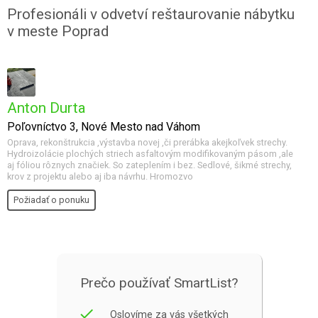
Profesionáli v odvetví reštaurovanie nábytku
v meste Poprad
Anton Durta
Poľovníctvo 3, Nové Mesto nad Váhom
Oprava, rekonštrukcia ,výstavba novej ,či prerábka akejkoľvek strechy.
Hydroizolácie plochých striech asfaltovým modifikovaným pásom ,ale
aj fóliou rôznych značiek. So zateplením i bez. Sedlové, šikmé strechy,
krov z projektu alebo aj iba návrhu. Hromozvo
Požiadať o ponuku
Prečo používať SmartList?
done
Oslovíme za vás všetkých