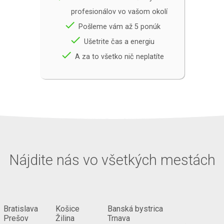
profesionálov vo vašom okolí
done
Pošleme vám až 5 ponúk
done
Ušetrite čas a energiu
done
A za to všetko nič neplatíte
Nájdite nás vo všetkých mestách
Bratislava
Košice
Banská bystrica
Prešov
Žilina
Trnava