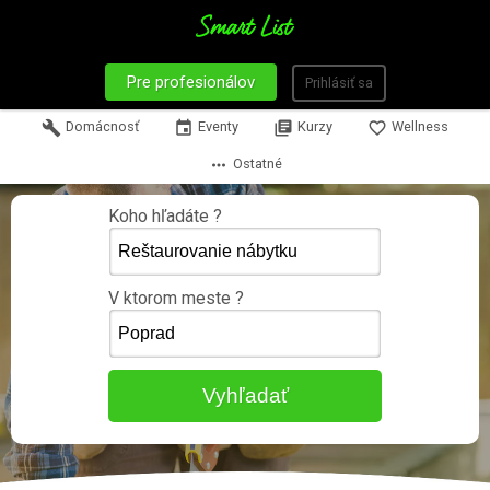
Pre profesionálov
Prihlásiť sa
build
Domácnosť
event
Eventy
library_books
Kurzy
favorite_border
Wellness
more_horiz
Ostatné
Koho hľadáte ?
V ktorom meste ?