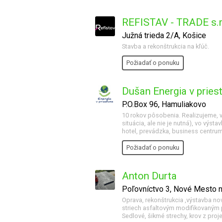
REFISTAV - TRADE s.r.
Južná trieda 2/A, Košice
Stavba a rekonštrukcia na kľúč.
Požiadať o ponuku
Dušan Energia v pries
P.O.Box 96, Hamuliakovo
10 rokov pôsobenia. Realizujeme, v
situácia, ale nie je nutná), vo výs
hotel, prevádzka, business centrum
Požiadať o ponuku
Anton Durta
Poľovníctvo 3, Nové Mesto
Oprava, rekonštrukcia ,výstavba nov
striech asfaltovým modifikovaným p
Sedlové, šikmé strechy, krov z proj