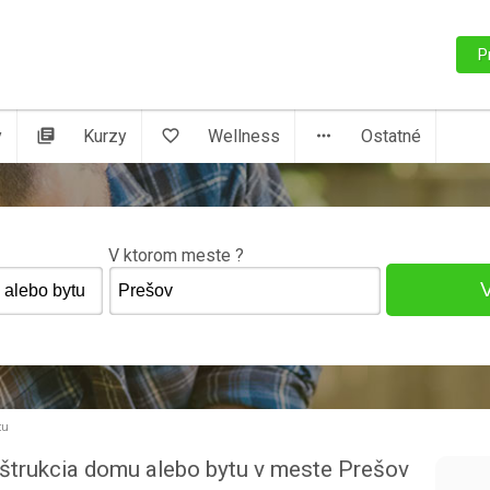
P
y
library_books
Kurzy
favorite_border
Wellness
more_horiz
Ostatné
V ktorom meste ?
tu
nštrukcia domu alebo bytu v meste Prešov