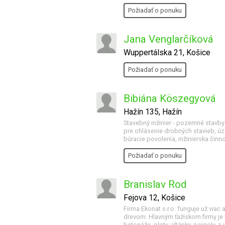
Požiadať o ponuku
Jana Venglarčíková
Wuppertálska 21, Košice
Požiadať o ponuku
Bibiána Köszegyová
Hažín 135, Hažín
Stavebný inžinier - pozemné stavby 
pre ohlásenie drobných stavieb, úz
búracie povolenia, inžinierska činn
Požiadať o ponuku
Branislav Rod
Fejova 12, Košice
Firma Ekonat s.r.o. funguje už via
drevom. Hlavným ťažiskom firmy je
betonáže, ploty, altánky, pergoly, a i