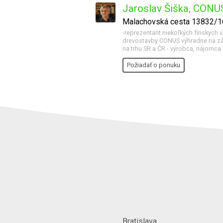
Jaroslav Šiška, CONU
Malachovská cesta 13832/16
-reprezentant niekoľkých fínskych 
drevostavby CONUS výhradne na záka
na trhu SR a ČR - výrobca, nájomca 
Požiadať o ponuku
Bratislava