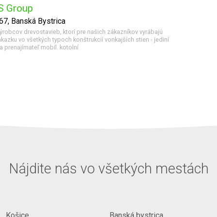
S Group
7, Banská Bystrica
výrobcov drevostavieb, ktorí pre našich zákazníkov vyrábajú
zku vo všetkých typoch konštrukcií vonkajších stien - jediní
a prenajímateľ mobil. kotolní
Nájdite nás vo všetkých mestách
Košice
Banská bystrica