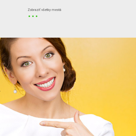
...
Zobraziť všetky mestá
.