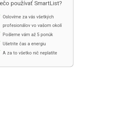
ečo používať SmartList?
e
Oslovíme za vás všetkých
profesionálov vo vašom okolí
e
Pošleme vám až 5 ponúk
e
Ušetrite čas a energiu
e
A za to všetko nič neplatíte