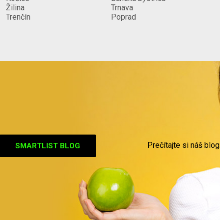
Žilina
Trnava
Trenčín
Poprad
Prečítajte si náš blog
SMARTLIST BLOG