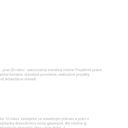
- prax 20 rokov - autorizačný stavebný inžinier Projekčné práce
emné konanie, stavebné povolenie, realizačné projekty,
osť, kolaudácie stavieb.
c ako 10 rokov. Venujeme sa stavebným prácam a práci s
 výstavba drevodomov novej generácie. Ale robíme aj
nteriéry (aj atypické). Sme v tom dobrí. ;)