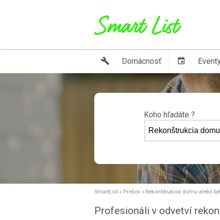
build
Domácnosť
event
Event
Koho hľadáte ?
SmartList
»
Prešov
»
Rekonštrukcia domu alebo by
Profesionáli v odvetví reko