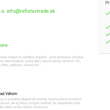
Pr
o. info@refistavtrade.sk
don
don
don
don
tore
ieme vstúpiť vo všetkých etapách - pred výstavbou (ideálna
tavbe, rekonštrukcia. Domy (IBV), bytové domy, obchod / OC,
, fitko, wellness, showroom...
 nad Váhom
ej ,či prerábka akejkoľvek strechy. Hydroizolácie plochých
ásom ,ale aj fóliou rôznych značiek. So zateplením i bez.
ektu alebo aj iba návrhu. Hromozvo