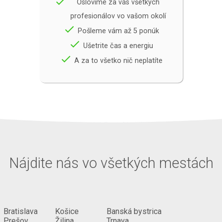
done
Oslovíme za vás všetkých
profesionálov vo vašom okolí
done
Pošleme vám až 5 ponúk
done
Ušetrite čas a energiu
done
A za to všetko nič neplatíte
Nájdite nás vo všetkých mestách
Bratislava
Košice
Banská bystrica
Prešov
Žilina
Trnava