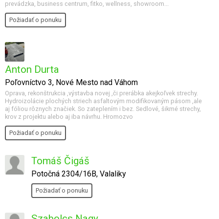
prevádzka, business centrum, fitko, wellness, showroom...
Požiadať o ponuku
Anton Durta
Poľovníctvo 3, Nové Mesto nad Váhom
Oprava, rekonštrukcia ,výstavba novej ,či prerábka akejkoľvek strechy.
Hydroizolácie plochých striech asfaltovým modifikovaným pásom ,ale
aj fóliou rôznych značiek. So zateplením i bez. Sedlové, šikmé strechy,
krov z projektu alebo aj iba návrhu. Hromozvo
Požiadať o ponuku
Tomáš Čigáš
Potočná 2304/16B, Valaliky
Požiadať o ponuku
Szabolcs Nagy