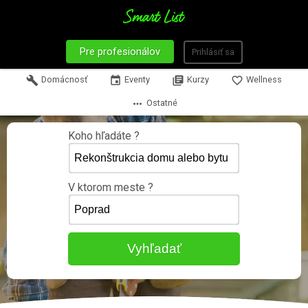
Pre profesionálov
Prihlásiť sa
build
Domácnosť
event
Eventy
library_books
Kurzy
favorite_border
Wellness
more_horiz
Ostatné
Koho hľadáte ?
V ktorom meste ?