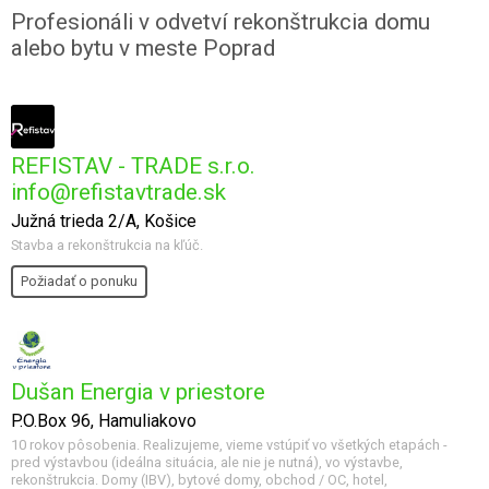
Profesionáli v odvetví rekonštrukcia domu
alebo bytu v meste Poprad
REFISTAV - TRADE s.r.o.
info@refistavtrade.sk
Južná trieda 2/A, Košice
Stavba a rekonštrukcia na kľúč.
Požiadať o ponuku
Dušan Energia v priestore
P.O.Box 96, Hamuliakovo
10 rokov pôsobenia. Realizujeme, vieme vstúpiť vo všetkých etapách -
pred výstavbou (ideálna situácia, ale nie je nutná), vo výstavbe,
rekonštrukcia. Domy (IBV), bytové domy, obchod / OC, hotel,