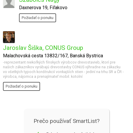
Daxnerova 19, Fiľakovo
Požiadať o ponuku
Jaroslav Šiška, CONUS Group
Malachovská cesta 13832/167, Banská Bystrica
-reprezentant niekoľkých fínskych výrobcov drevostavieb, ktorí pre
našich zákazníkov vyrábajú drevostavby CONUS výhradne na zákazku
vo všetkých typoch konštrukcií vonkajších stien - jediní na trhu SR a ČR -
výrobca, nájomca a prenajímateľ mobil. kotolní
Požiadať o ponuku
Prečo používať SmartList?