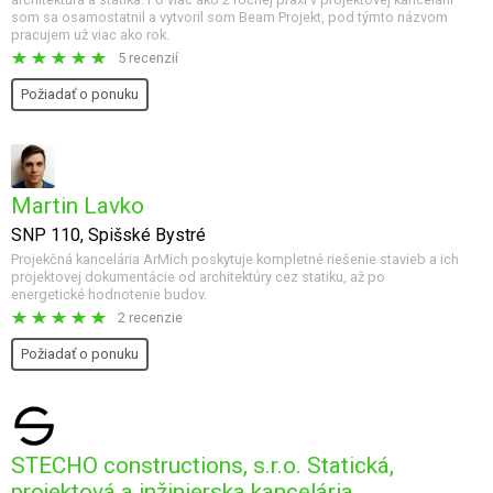
som sa osamostatnil a vytvoril som Beam Projekt, pod týmto názvom
pracujem už viac ako rok.
5 recenzií
Požiadať o ponuku
Martin Lavko
SNP 110, Spišské Bystré
Projekčná kancelária ArMich poskytuje kompletné riešenie stavieb a ich
projektovej dokumentácie od architektúry cez statiku, až po
energetické hodnotenie budov.
2 recenzie
Požiadať o ponuku
STECHO constructions, s.r.o. Statická,
projektová a inžinierska kancelária