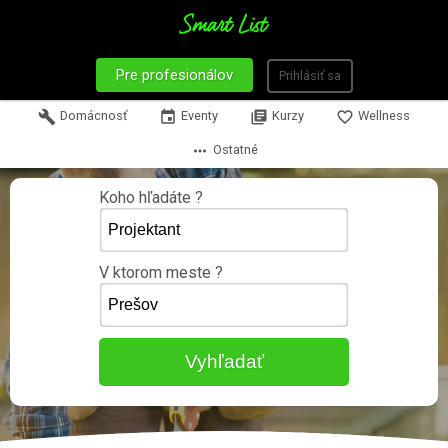
Pre profesionálov
Prihlásiť sa
build
Domácnosť
event
Eventy
library_books
Kurzy
favorite_border
Wellness
more_horiz
Ostatné
Koho hľadáte ?
V ktorom meste ?