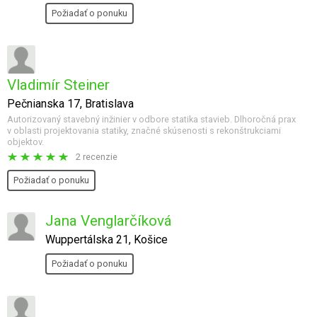
Požiadať o ponuku
Vladimír Steiner
Pečnianska 17, Bratislava
Autorizovaný stavebný inžinier v odbore statika stavieb. Dlhoročná prax
v oblasti projektovania statiky, značné skúsenosti s rekonštrukciami
objektov.
2 recenzie
Požiadať o ponuku
Jana Venglarčíková
Wuppertálska 21, Košice
Požiadať o ponuku