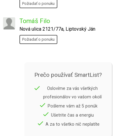
Požiadať o ponuku
Tomáš Filo
Nová ulica 2121/77a, Liptovský Ján
Požiadať o ponuku
Prečo používať SmartList?
done
Oslovíme za vás všetkých
profesionálov vo vašom okolí
done
Pošleme vám až 5 ponúk
done
Ušetrite čas a energiu
done
A za to všetko nič neplatíte