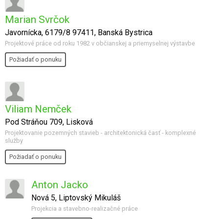
Marian Svrčok
Javornícka, 6179/8 97411, Banská Bystrica
Projektové práce od roku 1982 v občianskej a priemyselnej výstavbe
Požiadať o ponuku
Viliam Nemček
Pod Stráňou 709, Lisková
Projektovanie pozemných stavieb - architektonická časť - komplexné
služby
Požiadať o ponuku
Anton Jacko
Nová 5, Liptovský Mikuláš
Projekcia a stavebno-realizačné práce