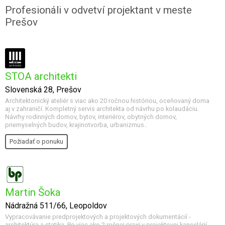
Profesionáli v odvetví projektant v meste
Prešov
STOA architekti
Slovenská 28, Prešov
Architektonický ateliér s viac ako 20 ročnou históriou, oceňovaný doma
aj v zahraničí. Kompletný servis architekta od návrhu po kolaudáciu.
Návrhy rodinných domov, bytov, interiérov, obytných domov,
priemyselných budov, krajinotvorba, urbanizmus..
Požiadať o ponuku
Martin Šoka
Nádražná 511/66, Leopoldov
Vypracovávanie predprojektových a projektových dokumentácií -
architektúra a statika. Po viac ako 2 ročnej praxi v projektovej kancelárií