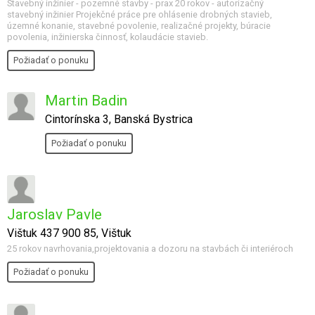
Stavebný inžinier - pozemné stavby - prax 20 rokov - autorizačný
stavebný inžinier Projekčné práce pre ohlásenie drobných stavieb,
územné konanie, stavebné povolenie, realizačné projekty, búracie
povolenia, inžinierska činnosť, kolaudácie stavieb.
Požiadať o ponuku
Martin Badin
Cintorínska 3, Banská Bystrica
Požiadať o ponuku
Jaroslav Pavle
Vištuk 437 900 85, Vištuk
25 rokov navrhovania,projektovania a dozoru na stavbách či interiéroch
Požiadať o ponuku