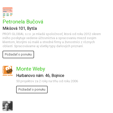
Petronela Bučová
Mikšová 101, Bytča
PROFI GLOBAL s.r.o. je mladá spoločnosť, ktorá od roku 2012 okrem
iného poskytuje vedenie účtovníctva a spracovaniu miezd svojim
klientom, ktorými sú malé a stredné firmy a živnostníci z rôznych
oblastí. Spracovávame aj všetky typy daňových priznaní.
Požiadať o ponuku
Monte Weby
Hurbanovo nám. 46, Bojnice
50 projektov za 2 roky na trhu od roku 2006
Požiadať o ponuku