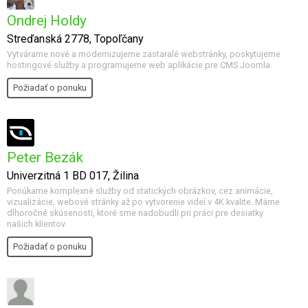
Ondrej Holdy
Streďanská 2778, Topoľčany
Vytvárame nové a modernizujeme zastaralé webstránky, poskytujeme
hostingové služby a programujeme web aplikácie pre CMS Joomla.
Požiadať o ponuku
Peter Bezák
Univerzitná 1 BD 017, Žilina
Ponúkame komplexné služby od statických obrázkov, cez animácie,
vizualizácie, webové stránky až po vytvorenie videí v 4K kvalite. Máme
dlhoročné skúsenosti, ktoré sme nadobudli pri práci pre desiatky
našich klientov.
Požiadať o ponuku