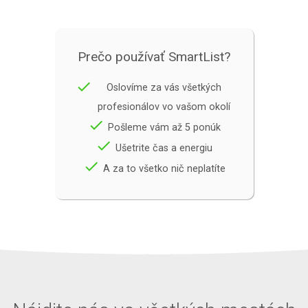
Prečo používať SmartList?
done
Oslovíme za vás všetkých
profesionálov vo vašom okolí
done
Pošleme vám až 5 ponúk
done
Ušetrite čas a energiu
done
A za to všetko nič neplatíte