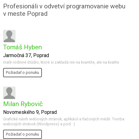
Profesionáli v odvetví programovanie webu
v meste Poprad
Tomáš Hyben
Jarmočná 37, Poprad
malé rodinné štúdio, ktoré si zakladá nie na kvantite, ale na kvalite
Požiadať o ponuku
Milan Rybovič
Novomeského 9, Poprad
Grafické návrh webových stránok, aplikácií a tlačových médií. Tvorba
webových stránok (Wordpress) a pod. :)
Požiadať o ponuku