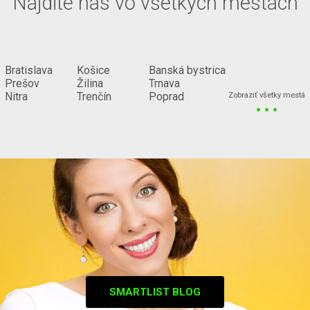
Nájdite nás vo všetkých mestách
Bratislava
Košice
Banská bystrica
Prešov
Žilina
Trnava
...
Nitra
Trenčín
Poprad
Zobraziť všetky mestá
SMARTLIST BLOG