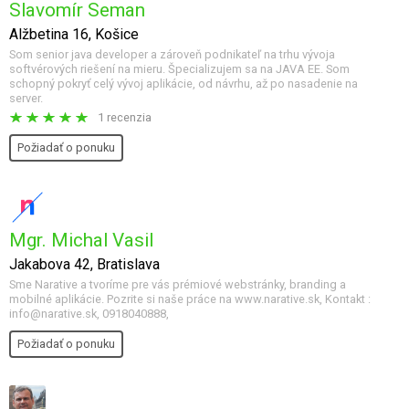
Slavomír Seman
Alžbetina 16, Košice
Som senior java developer a zároveň podnikateľ na trhu vývoja
softvérových riešení na mieru. Špecializujem sa na JAVA EE. Som
schopný pokryť celý vývoj aplikácie, od návrhu, až po nasadenie na
server.
1 recenzia
Požiadať o ponuku
Mgr. Michal Vasil
Jakabova 42, Bratislava
Sme Narative a tvoríme pre vás prémiové webstránky, branding a
mobilné aplikácie. Pozrite si naše práce na www.narative.sk, Kontakt :
info@narative.sk, 0918040888,
Požiadať o ponuku