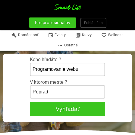
Pre profesionálov
Prihlásiť sa
build
Domácnosť
event
Eventy
library_books
Kurzy
favorite_border
Wellness
more_horiz
Ostatné
Koho hľadáte ?
V ktorom meste ?