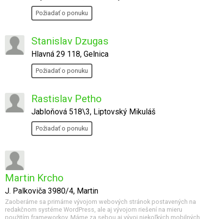
Požiadať o ponuku
Stanislav Dzugas
Hlavná 29 118, Gelnica
Požiadať o ponuku
Rastislav Petho
Jabloňová 518\3, Liptovský Mikuláš
Požiadať o ponuku
Martin Krcho
J. Palkoviča 3980/4, Martin
Zaoberáme sa primárne vývojom webových stránok postavených na
redakčnom systéme WordPress, ale aj vývojom riešení na mieru
použitím frameworkov. Máme za sebou aj vývoj niekoľkých mobilných