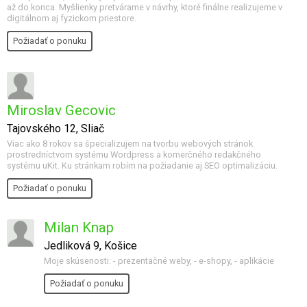
až do konca. Myšlienky pretvárame v návrhy, ktoré finálne realizujeme v
digitálnom aj fyzickom priestore.
Požiadať o ponuku
Miroslav Gecovic
Tajovského 12, Sliač
Viac ako 8 rokov sa špecializujem na tvorbu webových stránok
prostredníctvom systému Wordpress a komerčného redakčného
systému uKit. Ku stránkam robím na požiadanie aj SEO optimalizáciu.
Požiadať o ponuku
Milan Knap
Jedliková 9, Košice
Moje skúsenosti: - prezentačné weby, - e-shopy, - aplikácie
Požiadať o ponuku