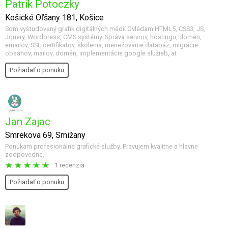
Patrik Potoczky
Košické Oľšany 181, Košice
Som vyštudovaný grafik digitálných médií.Ovládam HTML5, CSS3, JS,
Jquery, Wordpress, CMS systémy. Správa servrov, hostingu, domén,
emailov, SSL certifikatov, školenia, menežovanie databáz, migrácie
obsahov, mailov, domén, implementácie google služieb, at
Požiadať o ponuku
Jan Zajac
Smrekova 69, Smižany
Ponúkam profesionálne grafické služby. Pravujem kvalitne a hlavne
zodpovedne.
1 recenzia
Požiadať o ponuku