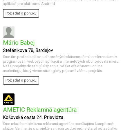
aplikácií pre platformu Android.
Požiadať o ponuku
Mário Babej
Štefánikova 78, Bardejov
Sme tím profesionálov s dlhoročnými skúsenosťami a referenciami v
programovaní webových aplikácii a internetových obchodov na mieru.
Naše projekty dosahujú úspech aj vďaka efektívnemu online
marketingu, ktorý vieme strategicky pripraviť vášmu projektu.
Požiadať o ponuku
AMETIC Reklamná agentúra
Košovská cesta 24, Prievidza
Sme mladá ambiciózna reklamná agentúra ponúkajúca komplexné
služby. Veríme, že o projekty sa treba zodpovedne starať od začiatku