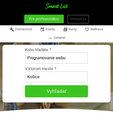
Pre profesionálov
Prihlásiť sa
build
Domácnosť
event
Eventy
library_books
Kurzy
favorite_border
Wellness
more_horiz
Ostatné
Koho hľadáte ?
V ktorom meste ?