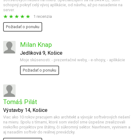
schopný pokryť celý vývoj aplikácie, od návrhu, až po nasadenie na
server.
1 recenzia
Požiadať o ponuku
Milan Knap
Jedliková 9, Košice
Moje skúsenosti: - prezentačné weby, - e-shopy, - aplikácie
Požiadať o ponuku
Tomáš Pilát
Výstavby 14, Košice
Viac ako 10 rokov pracujem ako architekt a vývojár softvérových riešení
na mieru. Spolu s tímami, ktoré som viedol sme úspešne zrealizovali
niekoľko projektov pre štátny, či súkromný sektor. Navrhnem, vyviniem a
aj nasadím softvér do reálnej prevádzky.