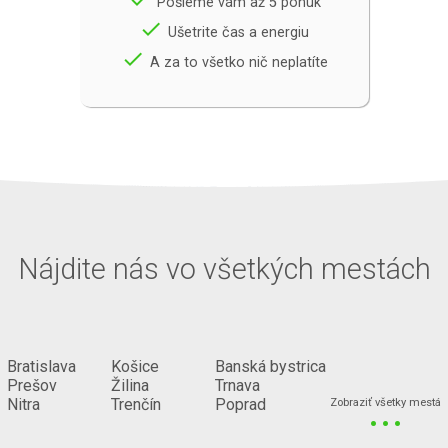
Pošleme vám až 5 ponúk
done
Ušetrite čas a energiu
done
A za to všetko nič neplatíte
Nájdite nás vo všetkých mestách
Bratislava
Košice
Banská bystrica
Prešov
Žilina
Trnava
...
Nitra
Trenčín
Poprad
Zobraziť všetky mestá