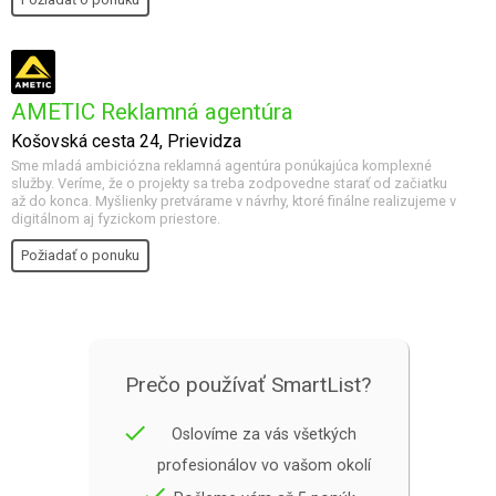
AMETIC Reklamná agentúra
Košovská cesta 24, Prievidza
Sme mladá ambiciózna reklamná agentúra ponúkajúca komplexné
služby. Veríme, že o projekty sa treba zodpovedne starať od začiatku
až do konca. Myšlienky pretvárame v návrhy, ktoré finálne realizujeme v
digitálnom aj fyzickom priestore.
Požiadať o ponuku
Prečo používať SmartList?
done
Oslovíme za vás všetkých
profesionálov vo vašom okolí
done