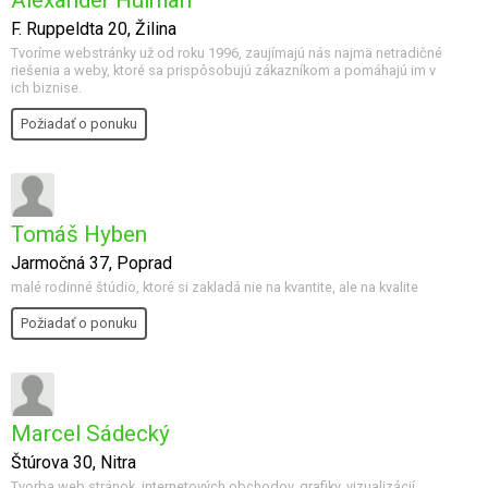
Alexander Hulman
F. Ruppeldta 20, Žilina
Tvoríme webstránky už od roku 1996, zaujímajú nás najmä netradičné
riešenia a weby, ktoré sa prispôsobujú zákazníkom a pomáhajú im v
ich biznise.
Požiadať o ponuku
Tomáš Hyben
Jarmočná 37, Poprad
malé rodinné štúdio, ktoré si zakladá nie na kvantite, ale na kvalite
Požiadať o ponuku
Marcel Sádecký
Štúrova 30, Nitra
Tvorba web stránok, internetových obchodov, grafiky, vizualizácií,