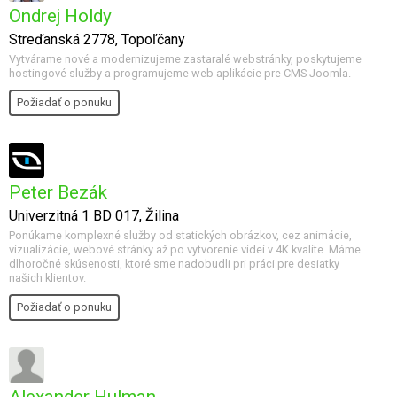
Ondrej Holdy
Streďanská 2778, Topoľčany
Vytvárame nové a modernizujeme zastaralé webstránky, poskytujeme
hostingové služby a programujeme web aplikácie pre CMS Joomla.
Požiadať o ponuku
Peter Bezák
Univerzitná 1 BD 017, Žilina
Ponúkame komplexné služby od statických obrázkov, cez animácie,
vizualizácie, webové stránky až po vytvorenie videí v 4K kvalite. Máme
dlhoročné skúsenosti, ktoré sme nadobudli pri práci pre desiatky
našich klientov.
Požiadať o ponuku