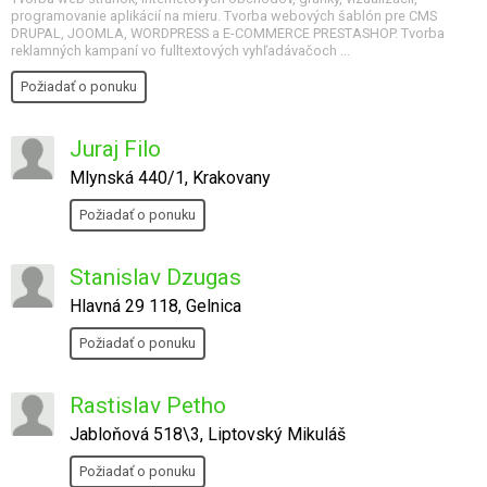
programovanie aplikácií na mieru. Tvorba webových šablón pre CMS
DRUPAL, JOOMLA, WORDPRESS a E-COMMERCE PRESTASHOP. Tvorba
reklamných kampaní vo fulltextových vyhľadávačoch ...
Požiadať o ponuku
Juraj Filo
Mlynská 440/1, Krakovany
Požiadať o ponuku
Stanislav Dzugas
Hlavná 29 118, Gelnica
Požiadať o ponuku
Rastislav Petho
Jabloňová 518\3, Liptovský Mikuláš
Požiadať o ponuku