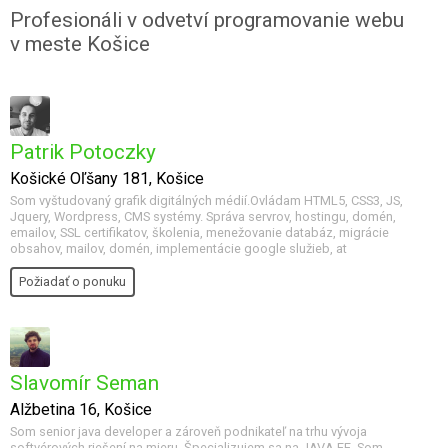
Profesionáli v odvetví programovanie webu
v meste Košice
Patrik Potoczky
Košické Oľšany 181, Košice
Som vyštudovaný grafik digitálných médií.Ovládam HTML5, CSS3, JS,
Jquery, Wordpress, CMS systémy. Správa servrov, hostingu, domén,
emailov, SSL certifikatov, školenia, menežovanie databáz, migrácie
obsahov, mailov, domén, implementácie google služieb, at
Požiadať o ponuku
Slavomír Seman
Alžbetina 16, Košice
Som senior java developer a zároveň podnikateľ na trhu vývoja
softvérových riešení na mieru. Špecializujem sa na JAVA EE. Som