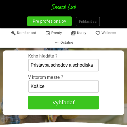
Pre profesionálov
Prihlásiť sa
build
Domácnosť
event
Eventy
library_books
Kurzy
favorite_border
Wellness
more_horiz
Ostatné
Koho hľadáte ?
V ktorom meste ?