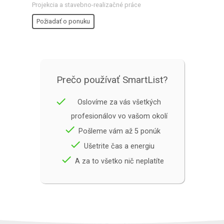
Projekcia a stavebno-realizačné práce
Požiadať o ponuku
Prečo používať SmartList?
done
Oslovíme za vás všetkých
profesionálov vo vašom okolí
done
Pošleme vám až 5 ponúk
done
Ušetrite čas a energiu
done
A za to všetko nič neplatíte