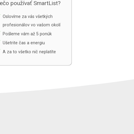
ečo používať SmartList?
e
Oslovíme za vás všetkých
profesionálov vo vašom okolí
e
Pošleme vám až 5 ponúk
e
Ušetrite čas a energiu
e
A za to všetko nič neplatíte