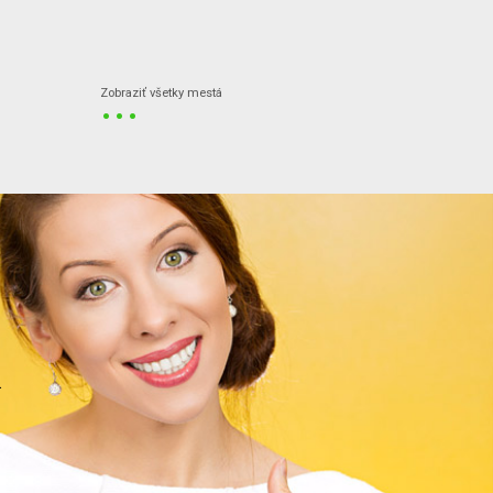
...
Zobraziť všetky mestá
.