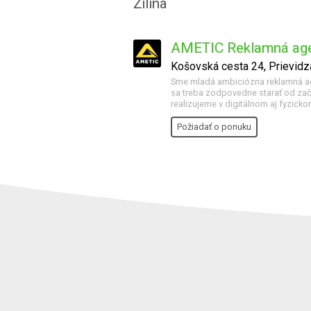
Žilina
AMETIC Reklamná age
Košovská cesta 24, Prievidz
Sme mladá ambiciózna reklamná age
sa treba zodpovedne starať od zači
realizujeme v digitálnom aj fyzicko
Požiadať o ponuku