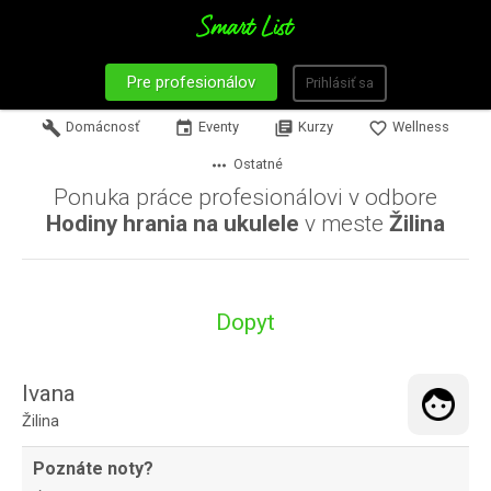
Pre profesionálov
Prihlásiť sa
build
Domácnosť
event
Eventy
library_books
Kurzy
favorite_border
Wellness
more_horiz
Ostatné
Ponuka práce profesionálovi v odbore
Hodiny hrania na ukulele
v meste
Žilina
Dopyt
Ivana
Žilina
Poznáte noty?