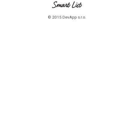
© 2015 DevApp s.r.o.
ZÁKAZNICI
Časté otázky
PROFESIONÁLI
Časté otázky
Zaregistrujte sa
OTÁZKY? POTREBUJETE POMOC ?
Napíšte nám na info@smartlist.sk