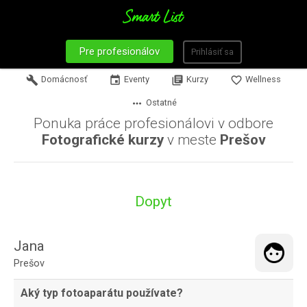
Pre profesionálov
Prihlásiť sa
build
Domácnosť
event
Eventy
library_books
Kurzy
favorite_border
Wellness
more_horiz
Ostatné
Ponuka práce profesionálovi v odbore
Fotografické kurzy
v meste
Prešov
Dopyt
Jana
Prešov
Aký typ fotoaparátu používate?