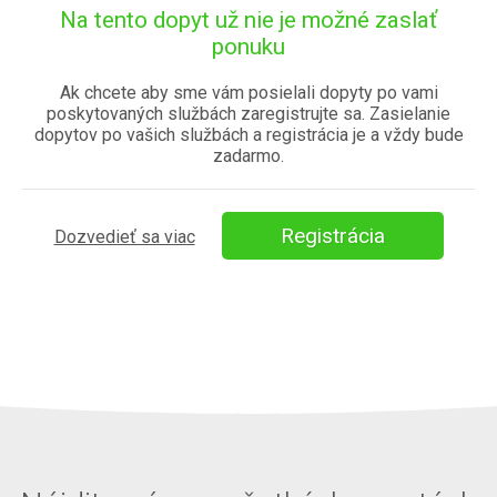
aby mi kurz preplati ÚPSVR. Bolo by to možné?
Na tento dopyt už nie je možné zaslať
ponuku
Spôsob poskytnutia služby
_[Môžem cestovať za profesionálom]
Ak chcete aby sme vám posielali dopyty po vami
poskytovaných službách zaregistrujte sa. Zasielanie
dopytov po vašich službách a registrácia je a vždy bude
zadarmo.
Registrácia
Dozvedieť sa viac