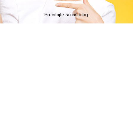
Prečítajte si náš blog.
© 2015 DevApp s.r.o.
ZÁKAZNICI
Časté otázky
PROFESIONÁLI
Časté otázky
Zaregistrujte sa