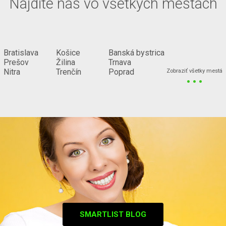
Nájdite nás vo všetkých mestách
Bratislava
Košice
Banská bystrica
Prešov
Žilina
Trnava
...
Nitra
Trenčín
Poprad
Zobraziť všetky mestá
SMARTLIST BLOG