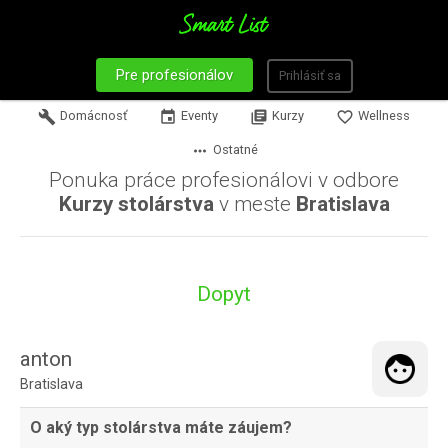
Pre profesionálov
Prihlásiť sa
build
Domácnosť
event
Eventy
library_books
Kurzy
favorite_border
Wellness
more_horiz
Ostatné
Ponuka práce profesionálovi v odbore
Kurzy stolárstva
v meste
Bratislava
Dopyt
anton
Bratislava
O aký typ stolárstva máte záujem?