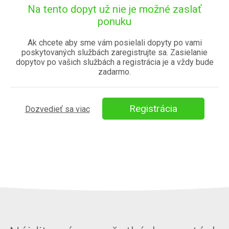
Na tento dopyt už nie je možné zaslať
Poznámka
ponuku
Treba v celej kúpeľni odstrániť obklad, vymeniť vaňu za
Ak chcete aby sme vám posielali dopyty po vami
sprchový kút - murovaný vyspádovaný. Natiahnuť
poskytovaných službách zaregistrujte sa. Zasielanie
elektrické rozvody, vodu, odpad.
dopytov po vašich službách a registrácia je a vždy bude
zadarmo.
Spôsob poskytnutia služby
_[Profesionál môže cestovať za mnou]
Registrácia
Dozvedieť sa viac