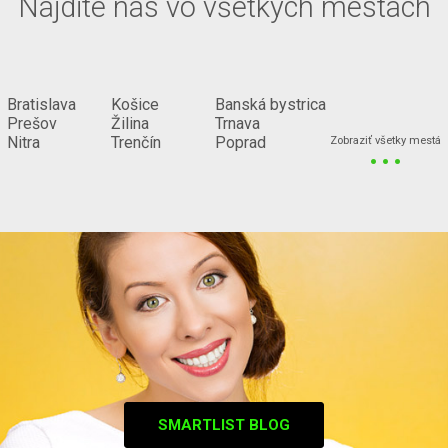
Nájdite nás vo všetkých mestách
Bratislava
Košice
Banská bystrica
Prešov
Žilina
Trnava
...
Nitra
Trenčín
Poprad
Zobraziť všetky mestá
SMARTLIST BLOG