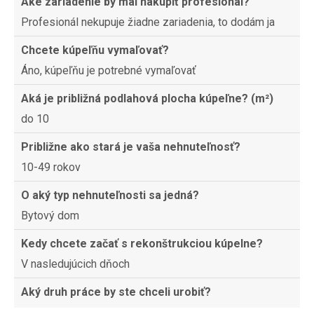
Aké zariadenie by mal nakúpiť profesionál?
Profesionál nekupuje žiadne zariadenia, to dodám ja
Chcete kúpeľňu vymaľovať?
Áno, kúpeľňu je potrebné vymaľovať
Aká je približná podlahová plocha kúpeľne? (m²)
do 10
Približne ako stará je vaša nehnuteľnosť?
10-49 rokov
O aký typ nehnuteľnosti sa jedná?
Bytový dom
Kedy chcete začať s rekonštrukciou kúpelne?
V nasledujúcich dňoch
Aký druh práce by ste chceli urobiť?
Renovácia celej miestnostni