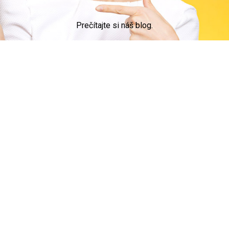
Prečítajte si náš blog.
© 2015 DevApp s.r.o.
ZÁKAZNICI
Časté otázky
PROFESIONÁLI
Časté otázky
Zaregistrujte sa