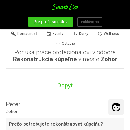
Pre profesionálov
Prihlásiť sa
build
Domácnosť
event
Eventy
library_books
Kurzy
favorite_border
Wellness
more_horiz
Ostatné
Ponuka práce profesionálovi v odbore
Rekonštrukcia kúpeľne
v meste
Zohor
Dopyt
Peter
Zohor
Prečo potrebujete rekonštruovať kúpelňu?