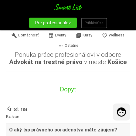
Pre profesionálov
Prihlásiť sa
build
Domácnosť
event
Eventy
library_books
Kurzy
favorite_border
Wellness
more_horiz
Ostatné
Ponuka práce profesionálovi v odbore
Advokát na trestné právo
v meste
Košice
Dopyt
Kristina
Košice
O aký typ právneho poradenstva máte záujem?