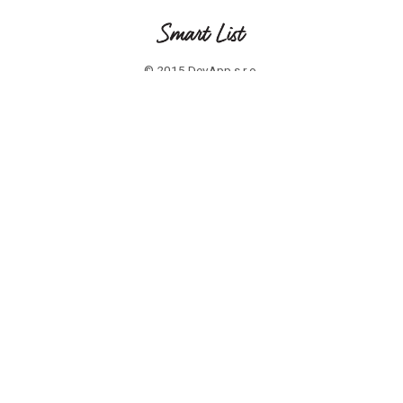
© 2015 DevApp s.r.o.
ZÁKAZNICI
Časté otázky
PROFESIONÁLI
Časté otázky
Zaregistrujte sa
OTÁZKY? POTREBUJETE POMOC ?
Napíšte nám na info@smartlist.sk