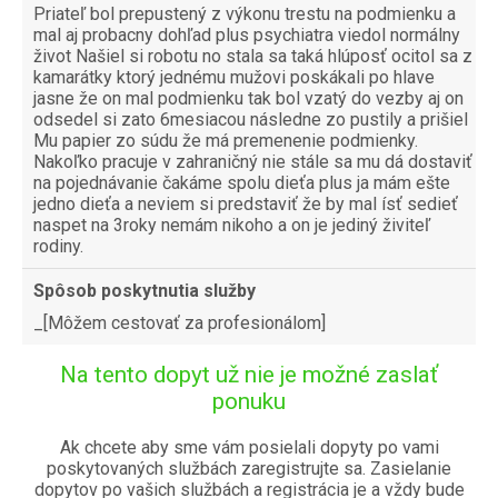
Priateľ bol prepustený z výkonu trestu na podmienku a
mal aj probacny dohľad plus psychiatra viedol normálny
život Našiel si robotu no stala sa taká hlúposť ocitol sa z
kamarátky ktorý jednému mužovi poskákali po hlave
jasne že on mal podmienku tak bol vzatý do vezby aj on
odsedel si zato 6mesiacou následne zo pustily a prišiel
Mu papier zo súdu že má premenenie podmienky.
Nakoľko pracuje v zahraničný nie stále sa mu dá dostaviť
na pojednávanie čakáme spolu dieťa plus ja mám ešte
jedno dieťa a neviem si predstaviť že by mal ísť sedieť
naspet na 3roky nemám nikoho a on je jediný živiteľ
rodiny.
Spôsob poskytnutia služby
_[Môžem cestovať za profesionálom]
Na tento dopyt už nie je možné zaslať
ponuku
Ak chcete aby sme vám posielali dopyty po vami
poskytovaných službách zaregistrujte sa. Zasielanie
dopytov po vašich službách a registrácia je a vždy bude