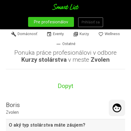
Pre profesionálov
Prihlásiť sa
build
Domácnosť
event
Eventy
library_books
Kurzy
favorite_border
Wellness
more_horiz
Ostatné
Ponuka práce profesionálovi v odbore
Kurzy stolárstva
v meste
Zvolen
Dopyt
Boris
Zvolen
O aký typ stolárstva máte záujem?