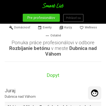
Pre profesionálov
Prihlásiť sa
build
Domácnosť
event
Eventy
library_books
Kurzy
favorite_border
Wellness
more_horiz
Ostatné
Ponuka práce profesionálovi v odbore
Rozbíjanie betónu
v meste
Dubnica nad
Váhom
Dopyt
Juraj
Dubnica nad Váhom