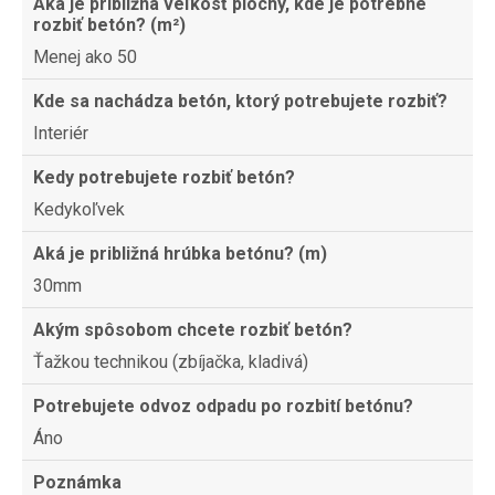
Aká je približná veľkosť plochy, kde je potrebné
rozbiť betón? (m²)
Menej ako 50
Kde sa nachádza betón, ktorý potrebujete rozbiť?
Interiér
Kedy potrebujete rozbiť betón?
Kedykoľvek
Aká je približná hrúbka betónu? (m)
30mm
Akým spôsobom chcete rozbiť betón?
Ťažkou technikou (zbíjačka, kladivá)
Potrebujete odvoz odpadu po rozbití betónu?
Áno
Poznámka