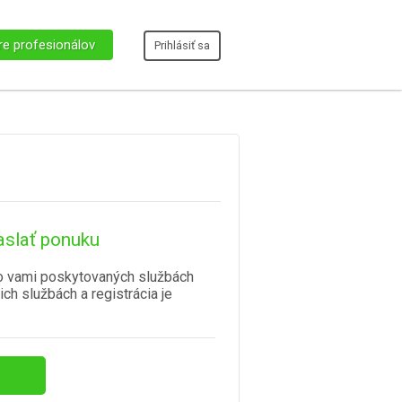
re profesionálov
Prihlásiť sa
aslať ponuku
o vami poskytovaných službách
ich službách a registrácia je