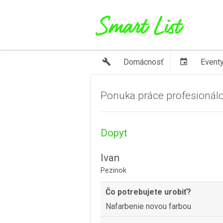
build
Domácnosť
event
Event
Ponuka práce profesionál
Dopyt
Ivan
Pezinok
Čo potrebujete urobiť?
Nafarbenie novou farbou