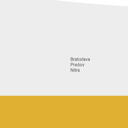
Mat
Poznámka
Potrebujem prestriekat komodu a 
hnedej farby na bielu matnu.
Spôsob poskytnutia služby
_[Môžem cestovať za profesionál
_[Profesionál môže cestovať za 
Bratislava
Prešov
Nitra