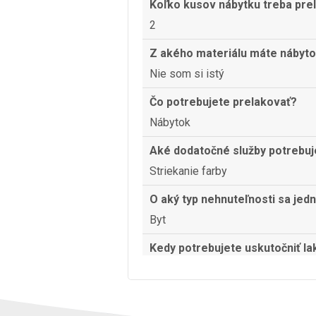
Koľko kusov nábytku treba pre
2
Z akého materiálu máte nábyt
Nie som si istý
Čo potrebujete prelakovať?
Nábytok
Aké dodatočné služby potrebuj
Striekanie farby
O aký typ nehnuteľnosti sa jed
Byt
Kedy potrebujete uskutočniť la
nábytku?
Kedykoľvek
Aký stupeň lesku požadujete?