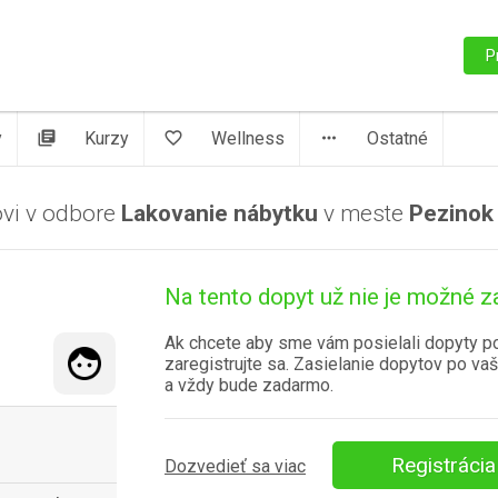
P
y
library_books
Kurzy
favorite_border
Wellness
more_horiz
Ostatné
ovi v odbore
Lakovanie nábytku
v meste
Pezinok
Na tento dopyt už nie je možné z
Ak chcete aby sme vám posielali dopyty p
zaregistrujte sa. Zasielanie dopytov po vaš
a vždy bude zadarmo.
Registrácia
Dozvedieť sa viac