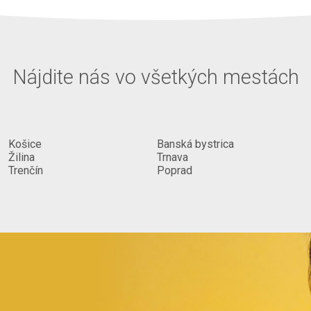
zrkadlo z
Nájdite nás vo všetkých mestách
om],
mnou]
Košice
Banská bystrica
Žilina
Trnava
Trenčín
Poprad