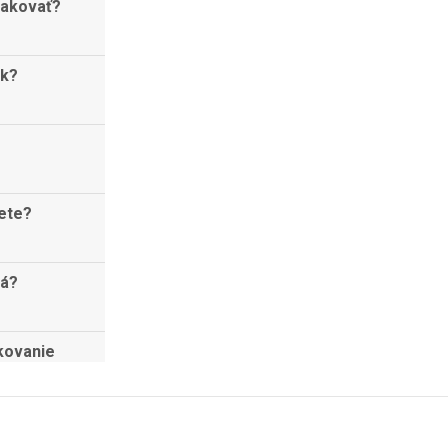
lakovať?
ok?
ete?
ná?
kovanie