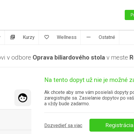
P
y
library_books
Kurzy
favorite_border
Wellness
more_horiz
Ostatné
ovi v odbore
Oprava biliardového stola
v meste
R
Na tento dopyt už nie je možné z
Ak chcete aby sme vám posielali dopyty p
zaregistrujte sa. Zasielanie dopytov po vaš
a vždy bude zadarmo.
Registrácia
Dozvedieť sa viac