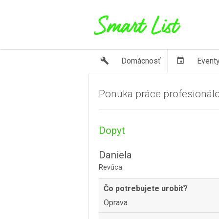
build
Domácnosť
event
Event
Ponuka práce profesionál
Dopyt
Daniela
Revúca
Čo potrebujete urobiť?
Oprava