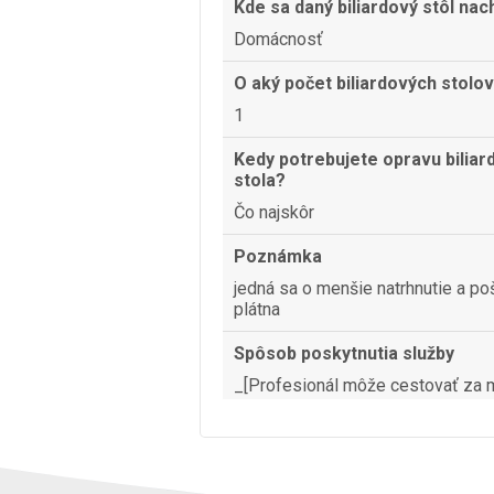
Kde sa daný biliardový stôl na
Domácnosť
O aký počet biliardových stolov
1
Kedy potrebujete opravu bilia
stola?
Čo najskôr
Poznámka
jedná sa o menšie natrhnutie a po
plátna
Spôsob poskytnutia služby
_[Profesionál môže cestovať za 