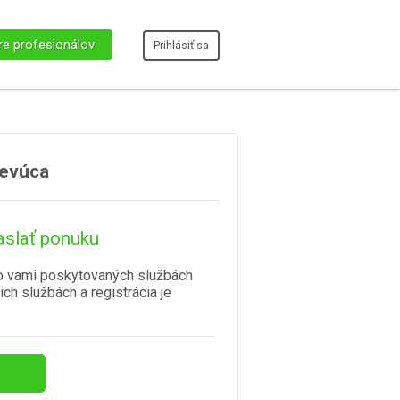
re profesionálov
Prihlásiť sa
evúca
aslať ponuku
o vami poskytovaných službách
ich službách a registrácia je