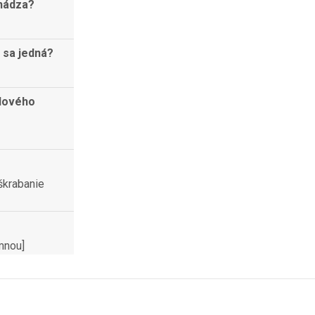
chádza?
 sa jedná?
rdového
škrabanie
mnou]