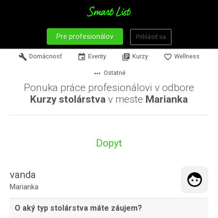
Pre profesionálov
Prihlásiť sa
build
Domácnosť
event
Eventy
library_books
Kurzy
favorite_border
Wellness
more_horiz
Ostatné
Ponuka práce profesionálovi v odbore
Kurzy stolárstva
v meste
Marianka
Dopyt
vanda
Marianka
O aký typ stolárstva máte záujem?