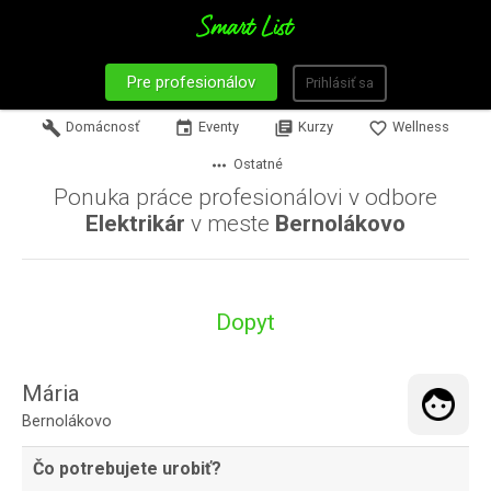
Pre profesionálov
Prihlásiť sa
build
Domácnosť
event
Eventy
library_books
Kurzy
favorite_border
Wellness
more_horiz
Ostatné
Ponuka práce profesionálovi v odbore
Elektrikár
v meste
Bernolákovo
Dopyt
Mária
Bernolákovo
Čo potrebujete urobiť?