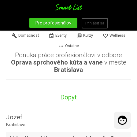
Pre profesionálov
Prihlásiť sa
build
Domácnosť
event
Eventy
library_books
Kurzy
favorite_border
Wellness
more_horiz
Ostatné
Ponuka práce profesionálovi v odbore
Oprava sprchového kúta a vane
v meste
Bratislava
Dopyt
Jozef
Bratislava