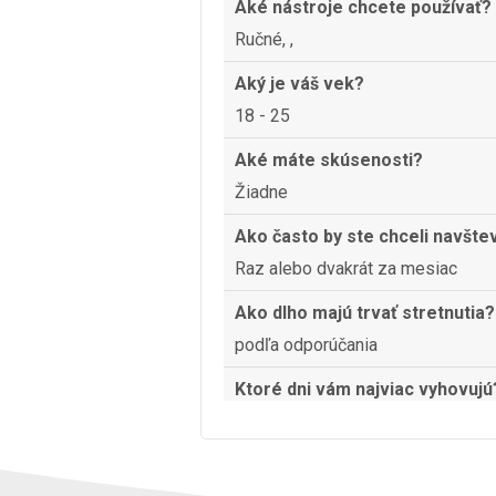
Aké nástroje chcete používať?
Ručné, ,
Aký je váš vek?
18 - 25
Aké máte skúsenosti?
Žiadne
Ako často by ste chceli navšte
Raz alebo dvakrát za mesiac
Ako dlho majú trvať stretnutia?
podľa odporúčania
Ktoré dni vám najviac vyhovujú
Sobota
Aký čas vám najviac vyhovuje?