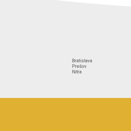
ráno po 9:00
Kedy chcete začať?
Kedykoľvek
Spôsob poskytnutia služby
_[Môžem cestovať za profesioná
Bratislava
Prešov
Nitra