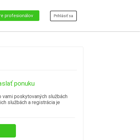
re profesionálov
Prihlásiť sa
aslať ponuku
o vami poskytovaných službách
ich službách a registrácia je