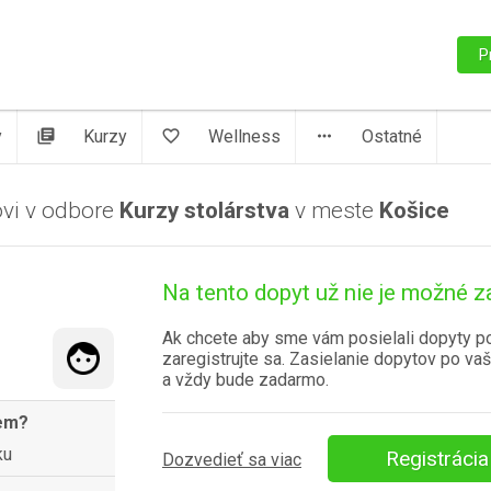
P
y
library_books
Kurzy
favorite_border
Wellness
more_horiz
Ostatné
ovi v odbore
Kurzy stolárstva
v meste
Košice
Na tento dopyt už nie je možné z
Ak chcete aby sme vám posielali dopyty p
zaregistrujte sa. Zasielanie dopytov po vaš
a vždy bude zadarmo.
jem?
ku
Registrácia
Dozvedieť sa viac