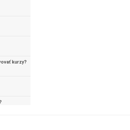
vovať kurzy?
?