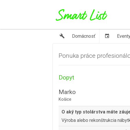
build
Domácnosť
event
Event
Ponuka práce profesionál
Dopyt
Marko
Košice
O aký typ stolárstva máte záu
Výroba alebo rekonštrukcia nábyt