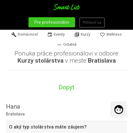
Pre profesionálov
Prihlásiť sa
build
Domácnosť
event
Eventy
library_books
Kurzy
favorite_border
Wellness
more_horiz
Ostatné
Ponuka práce profesionálovi v odbore
Kurzy stolárstva
v meste
Bratislava
Dopyt
Hana
Bratislava
O aký typ stolárstva máte záujem?