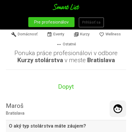
Pre profesionálov
Prihlásiť sa
build
Domácnosť
event
Eventy
library_books
Kurzy
favorite_border
Wellness
more_horiz
Ostatné
Ponuka práce profesionálovi v odbore
Kurzy stolárstva
v meste
Bratislava
Dopyt
Maroš
Bratislava
O aký typ stolárstva máte záujem?